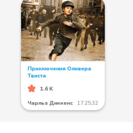
Приключения Оливера
Твиста
1.6 K
Чарльз Диккенс
17:25:32