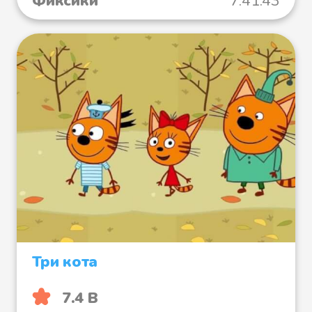
Фиксики
7:41:43
Три кота
7.4 B