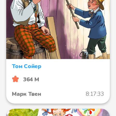
Том Сойер
364 М
Марк Твен
8:17:33