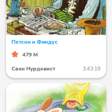
Петсон и Финдус
479 М
Свен Нурдквист
3:43:19