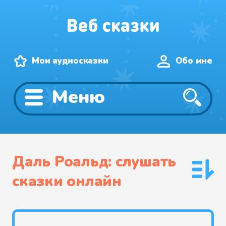
Мои аудиосказки
Обо мне
Меню
Даль Роальд: слушать
сказки онлайн