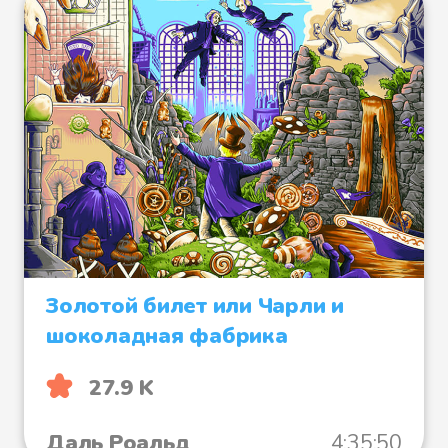
Золотой билет или Чарли и
шоколадная фабрика
27.9 K
Даль Роальд
4:35:50