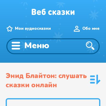
Мои аудиосказки
Обо мне
Меню
Энид Блайтон: слушать
сказки онлайн