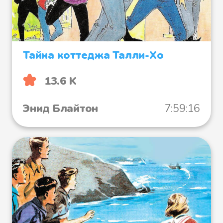
Тайна коттеджа Талли-Хо
13.6 K
Энид Блайтон
7:59:16