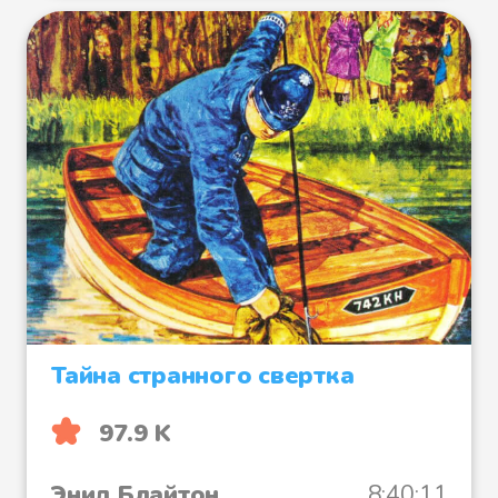
Тайна странного свертка
97.9 K
Энид Блайтон
8:40:11