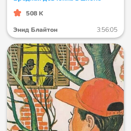
508 K
Энид Блайтон
3:56:05