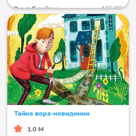
Энид Блайтон
4:05:00
Тайна вора-невидимки
1.0 М