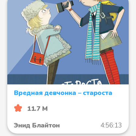
Вредная девчонка – староста
11.7 М
Энид Блайтон
4:56:13