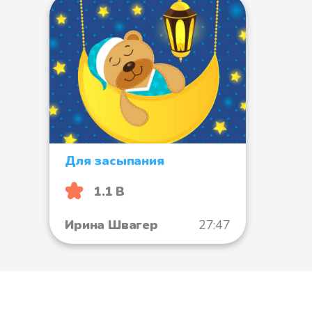
Для засыпания
1.1 B
Ирина Швагер
27:47