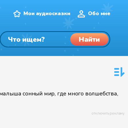
Мои аудиосказки
Обо мне
Найти
 малыша сонный мир, где много волшебства,
отключить рекламу