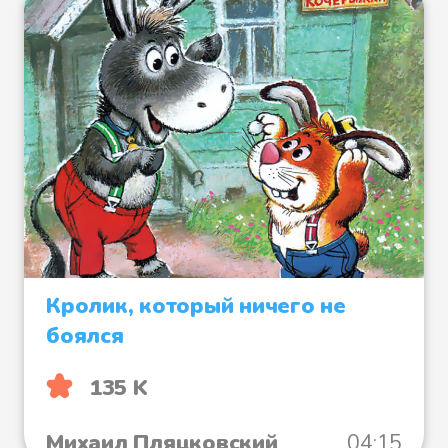
Кролик, который ничего не
боялся
135 K
Михаил Пляцковский
04:15