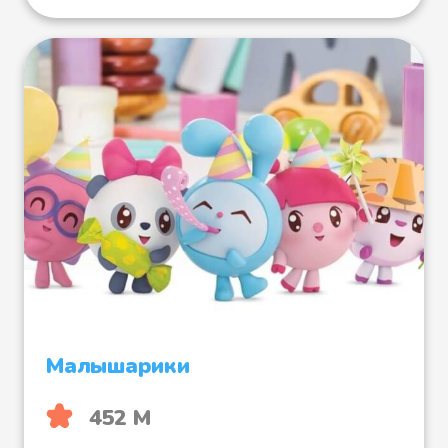
Малышарики
452 М