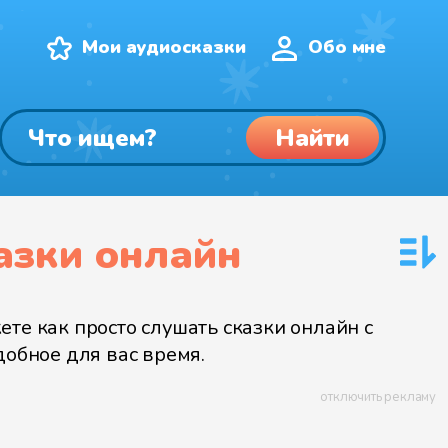
Мои аудиосказки
Обо мне
Найти
азки онлайн
е как просто слушать сказки онлайн с
добное для вас время.
отключить рекламу