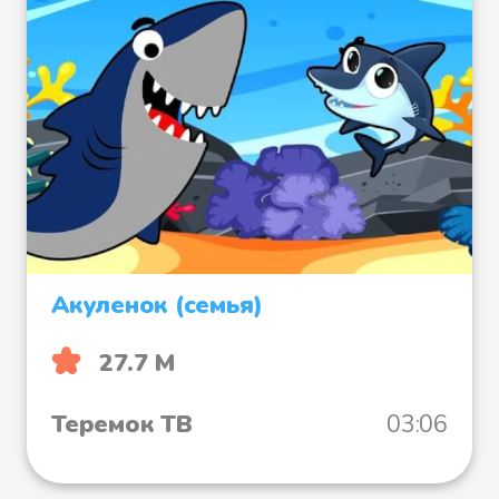
Акуленок (семья)
27.7 М
Теремок ТВ
03:06