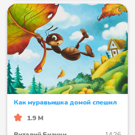
Как муравьишка домой спешил
1.9 М
Виталий Бианки
14:26