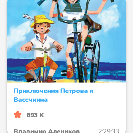
Приключения Петрова и
Васечкина
893 K
Владимир Алеников
2:29:33