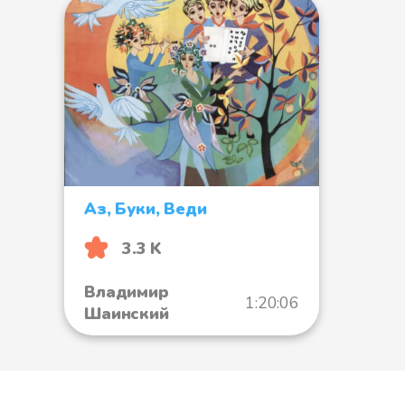
Аз, Буки, Веди
3.3 K
Владимир
1:20:06
Шаинский