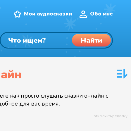
Мои аудиосказки
Обо мне
Найти
лайн
е как просто слушать сказки онлайн с
добное для вас время.
отключить рекламу