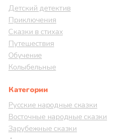
родных увидеть.
Детский детектив
Выслушала ее Метелица и
Приключения
сказала:
Сказки в стихах
Путешествия
- Мне нравится, что ты своих
Обучение
родных не забываешь. Ты
хорошо у меня поработала. За
Колыбельные
это я тебе сама покажу дорогу
домой.
Категории
Русские народные сказки
Восточные народные сказки
Взяла она девушку за руку и
Зарубежные сказки
привела к большим воротам.