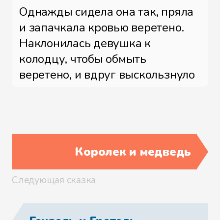
Однажды сидела она так, пряла
и запачкала кровью веретено.
Наклонилась девушка к
колодцу, чтобы обмыть
веретено, и вдруг выскользнуло
у нее веретено из рук и упало в
колодец.
Заплакала падчерица и
побежала домой к мачехе
Королек и медведь
рассказать о своей беде.
Следующая сказка
- Ты его уронила, ты его и
доставай, - сказала мачеха