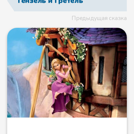
Гензель и Гретель
сердито. - Да смотри, без
веретена не возвращайся.
Предыдущая сказка
Пошла девушка обратно к
колодцу и с горя взяла да и
бросилась в воду. Бросилась в
воду и сразу сознание потеряла.
А когда очнулась, увидела она,
что лежит на зеленой лужайке, с
неба солнце светит, а на лужайке
цветы растут.
Пошла девушка по лужайке,
смотрит: стоит на лужайке печь,