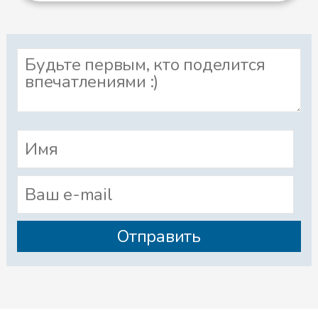
все, что ей старуха приказывала.
Перину и подушки она так
сильно взбивала, что перья,
словно хлопья снега, летели во
все стороны.
Хорошо жилось девушке у
Метелицы. Никогда ее Метелица
не ругала, а кормила всегда
сытно и вкусно.
И все-таки скоро начала
девушка скучать. Сначала она и
сама понять не могла, отчего