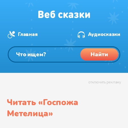
Главная
Аудиосказки
Найти
отключить рекламу
Читать «
Госпожа
Метелица
»