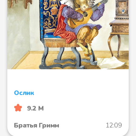
стороны летели. Когда от моей
перины перья летят, на земле
снег идет. Знаешь, кто я? Я -
сама госпожа Метелица.
- Что же, - сказала девушка, - я
согласна поступить к вам на
службу.
Ослик
9.2 М
Вот и осталась она работать у
старухи. Девушка она была
Братья Гримм
12:09
хорошая, примерная и делала