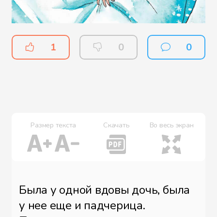
1
0
0
Размер текста
Скачать
Во весь экран
Была у одной вдовы дочь, была
у нее еще и падчерица.