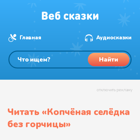
Главная
Аудиосказки
Найти
отключить рекламу
Читать «
Копчёная селёдка
без горчицы
»