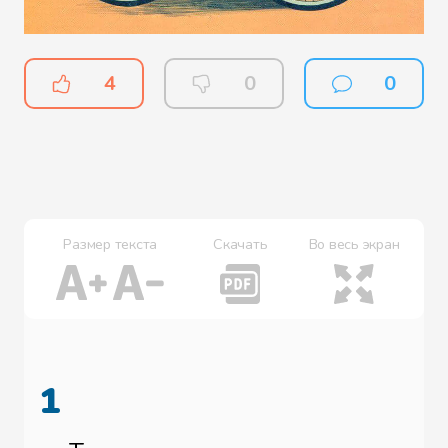
4
0
0
Размер текста
Скачать
Во весь экран
1