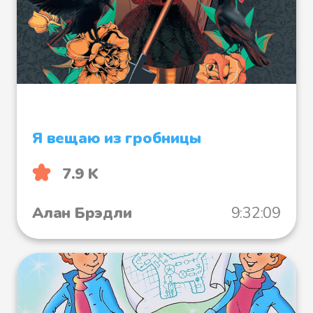
Несмотря на удушающую жару в
темной палатке, моя кровь
похолодела. Она видит Харриет,
конечно же!
Харриет — моя мать, погибшая
Я вещаю из гробницы
из-за несчастного случая в
горах, когда я была совсем
7.9 K
маленькой.
Алан Брэдли
9:32:09
Цыганка перевернула мою
ладонь и больно ткнула большим