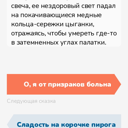
свеча, ее нездоровый свет падал
на покачивающиеся медные
кольца-сережки цыганки,
отражаясь, чтобы умереть где-то
в затемненных углах палатки.
Черные волосы, черные глаза,
черное платье, нарумяненные
щеки, красный рот и голос,
О, я от призраков больна
который мог так охрипнуть
только после выкуривания
Следующая сказка
полумиллиона сигарет.
Словно чтобы подтвердить мои
Сладость на корочке пирога