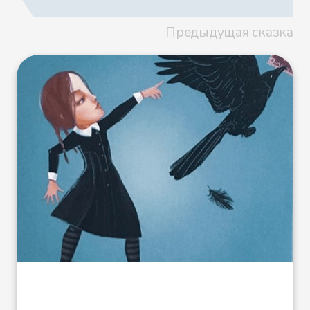
подозрения, старуху внезапно
скрутил приступ жестокого
Предыдущая сказка
кашля, сотрясшего ее хрупкое
тело и заставившего ее ужасно
задыхаться в попытках
вдохнуть. Казалось, будто в ее
легких застряла огромная птица
и теперь хлопает крыльями,
пытаясь вырваться.
— Вам плохо? — спросила я. — Я
схожу за помощью.
Кажется, я видела доктора
Дарби на церковном празднике