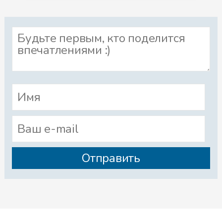
мою руку в свете мерцающей
свечи.
— Вот эта разорванная звезда
на холме луны указывает на
блестящий ум, обращенный сам
в себя, ум, блуждающий по
дорогам мрака.
Не то, что я хотела услышать.
— Расскажите мне о женщине,
которую вы видели на горе, —
попросила я. — О той, кем я