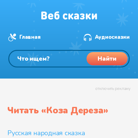
Главная
Аудиосказки
Найти
отключить рекламу
Читать «
Коза Дереза
»
Русская народная сказка