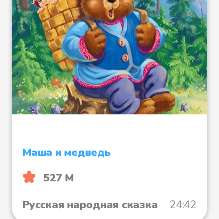
раскричался, пошёл сам козу
пасти. Пас, пас, досыта накормил
и домой погнал. А сам вперёд
побежал, сел у ворот да
спрашивает:
— Коза моя , коза, чёрные глаза,
кривая нога, острые рога,
хорошо ли ела, хорошо ли пила?
Маша и медведь
527 М
А коза говорит:
Русская народная сказка
24:42