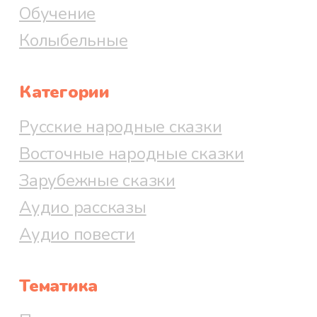
давай реветь:
Обучение
Колыбельные
— Пошла, коза, с печи,
освобождай зайкину избушку!
Категории
Коза ему в ответ:
Русские народные сказки
Восточные народные сказки
Зарубежные сказки
— Как выскочу, да как
Аудио рассказы
выпрыгну, как забью ногами,
Аудио повести
заколю рогами, — пойдут клочки
по закоулочкам!
Тематика
Испугался медведь и убежал.