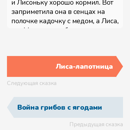
и Лисоньку хорошо кормил. Вот
заприметила она в сенцах на
полочке кадочку с медом, а Лиса,
что Медведь, любит сладко
поесть; лежит она ночью да и
думает, как бы ей уйти да медку
полизать; лежит, хвостиком
Лиса-лапотница
постукивает да Медведя
спрашивает:
Следующая сказка
— Мишенька, никак, кто-то к
нам стучится?
Война грибов с ягодами
Прислушался Медведь.
Предыдущая сказка