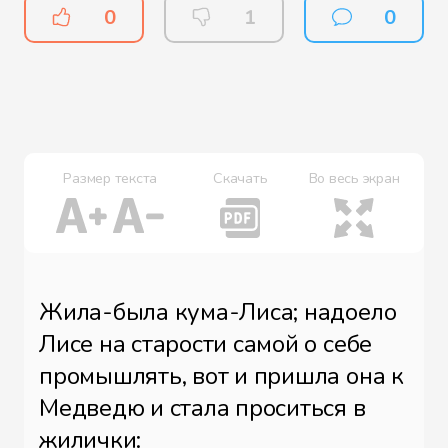
0
1
0
Размер текста
Скачать
Во весь экран
Жила-была кума-Лиса; надоело
Лисе на старости самой о себе
промышлять, вот и пришла она к
Медведю и стала проситься в
жилички: