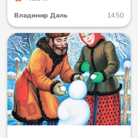
стану запирать.
Владимир Даль
14:50
Лиса заохала, слезла с печи, а
как за дверь вышла, откуда и
прыть взялась! Вскарабкалась на
полку и ну починать кадочку;
ела, ела, всю верхушку съела,
досыта наелась; закрыла
кадочку ветошкой, прикрыла
кружком, заложила камешком,
все прибрала, как у Медведя
было, и воротилась в избу как ни
в чем не бывало.