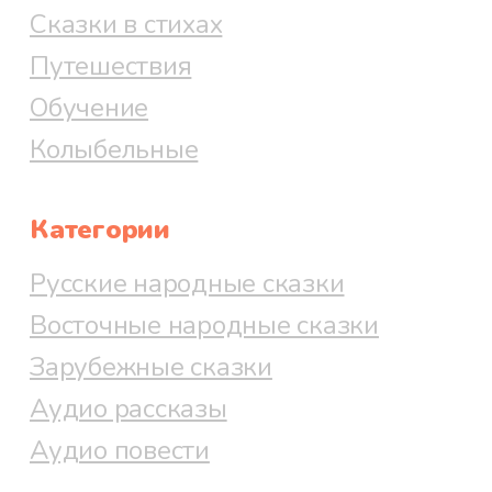
Сказки в стихах
— А как зовут ребенка?
Путешествия
— Серёдочкой, куманек.
Обучение
Колыбельные
— Не слыхал такого имени, —
сказал Медведь.
Категории
— И-и, куманек, мало ли чудных
Русские народные сказки
имен на свете живет! — отвечала
Восточные народные сказки
Лиса.
Зарубежные сказки
С тем оба и заснули.
Аудио рассказы
Аудио повести