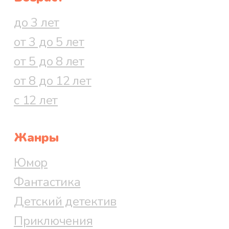
все, как надо, убрала и
до 3 лет
вернулась в избу.
от 3 до 5 лет
А Медведь ее спрашивает:
от 5 до 8 лет
от 8 до 12 лет
— Далеко ль, кума, ходила?
с 12 лет
Жанры
— Близехонько, куманек. Соседи
Юмор
звали, у них ребенок захворал.
Фантастика
— Что ж, полегчало?
Детский детектив
— Полегчало.
Приключения