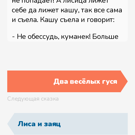
не попадает! А лисица лижет
себе да лижет кашу, так все сама
и съела. Кашу съела и говорит:
- Не обессудь, куманек! Больше
потчевать нечем.
Журавль ей отвечает:
- Спасибо, кума, и на этом.
Два весёлых гуся
Приходи ко мне в гости.
Следующая сказка
Лиса и заяц
На другой день приходит лиса к