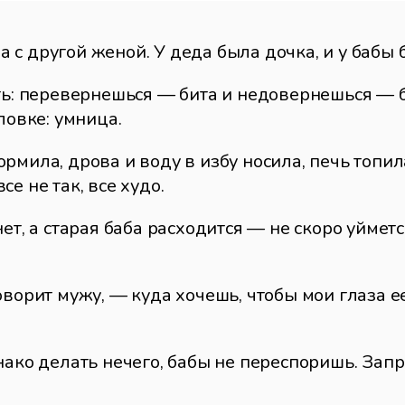
с другой женой. У деда была дочка, и у бабы 
ть: перевернешься — бита и недовернешься — б
ловке: умница.
мила, дрова и воду в избу носила, печь топила
е не так, все худо.
ет, а старая баба расходится — не скоро уймет
ворит мужу, — куда хочешь, чтобы мои глаза ее 
нако делать нечего, бабы не переспоришь. Запр