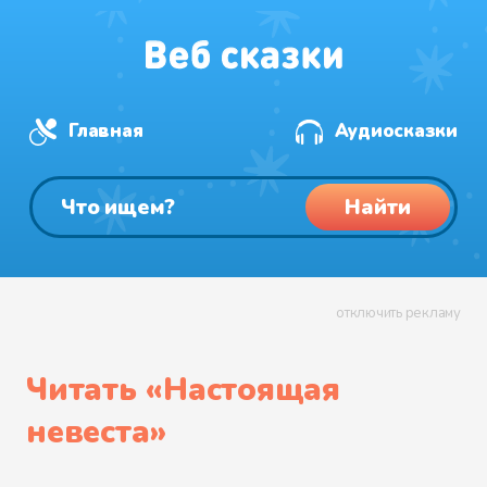
Главная
Аудиосказки
Найти
отключить рекламу
Читать «
Настоящая
невеста
»