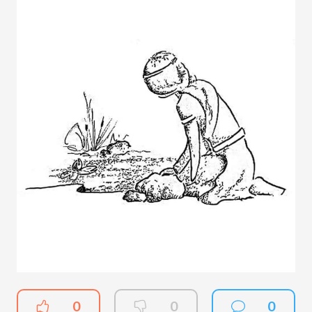
0
0
0