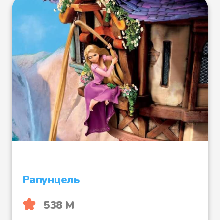
все равно невозможно. Вот
лежит перед ней ворох перьев,
она то вздохнет, то стиснет от
страха руки, и разлетятся перья,
и надо ей снова их собирать и
начинать все сызнова. Оперлась
она локтями на стол, закрыла
руками лицо и воскликнула:
- Неужто нет никого на божьем
свете, кто надо мной бы
сжалился? - И вот услыхала она
Рапунцель
чей-то нежный голос, и молвил
он ей:
538 М