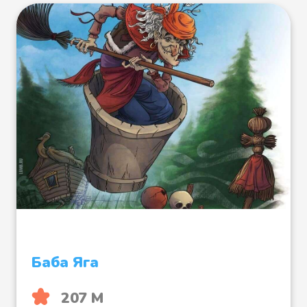
Бобовое зернышко и
проскочило. Петушок вскочил
живехонький и во все горло
запел:
- Ку-ка-реку!
Баба Яга
207 М