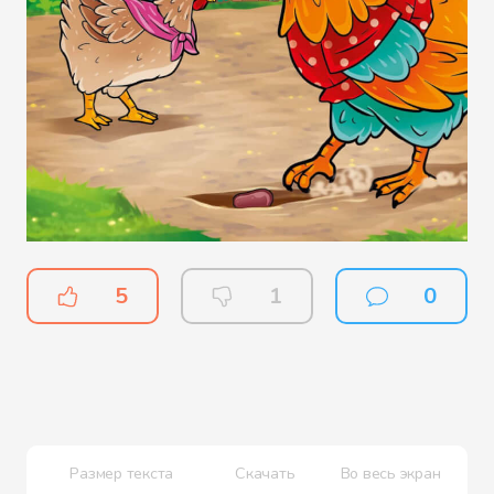
5
1
0
Размер текста
Скачать
Во весь экран