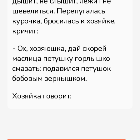
дышит, не слышит, лежит не
шевелиться. Перепугалась
курочка, бросилась к хозяйке,
кричит:
- Ох, хозяюшка, дай скорей
маслица петушку горлышко
смазать: подавился петушок
бобовым зернышком.
Хозяйка говорит:
- Беги скорей к коровушке,
проси у нее молока, а я уж собью
маслица.