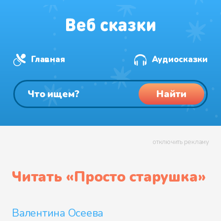
Главная
Аудиосказки
Найти
отключить рекламу
Читать «
Просто старушка
»
Валентина Осеева