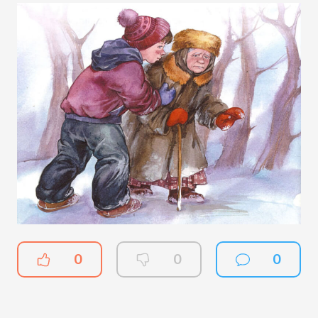
0
0
0