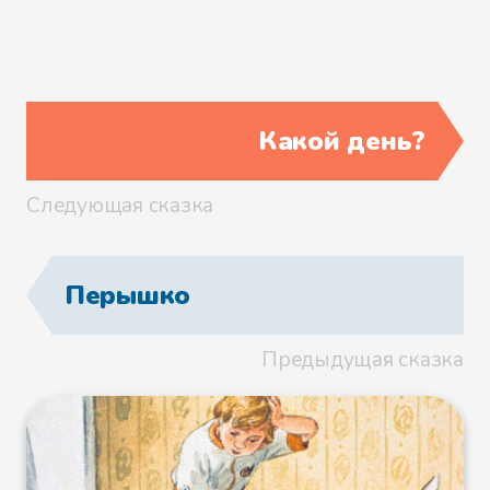
мальчик. — Это просто старушка!
Какой день?
Следующая сказка
Перышко
Предыдущая сказка