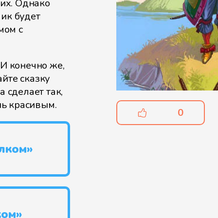
их. Однако
чик будет
мом с
 И конечно же,
айте сказку
а сделает так,
ь красивым.
0
олком»
ком»