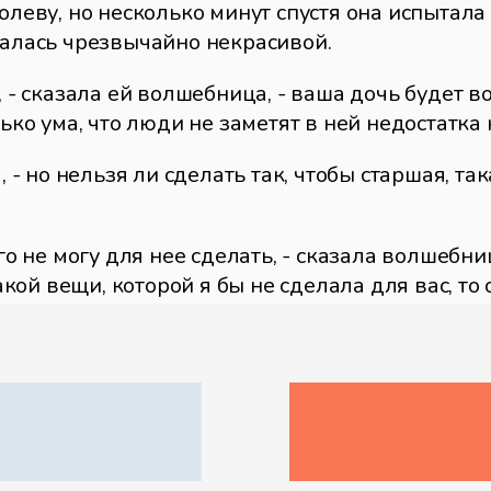
ролеву, но несколько минут спустя она испытал
залась чрезвычайно некрасивой.
я, - сказала ей волшебница, - ваша дочь будет
лько ума, что люди не заметят в ней недостатка 
, - но нельзя ли сделать так, чтобы старшая, та
го не могу для нее сделать, - сказала волшебниц
такой вещи, которой я бы не сделала для вас, то
й понравится.
сы подрастали, умножались и их совершенства,
 об уме младшей. Правда и то, что с годами вес
прямо на глазах, а старшая с каждым днем ста
о чем-либо спрашивали, или говорила глупости.
ляла на камине какие-нибудь фарфоровые вещиц