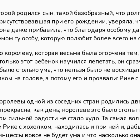
торой родился сын, такой безобразный, что дол
рисутствовавшая при его рождении, уверяла, чт
 она даже прибавила, что благодаря особому да
мом ту особу, которую полюбит более всего на с
 королеву, которая весьма была огорчена тем, 
только этот ребенок научился лепетать, он сра
 было столько ума, что нельзя было не восхищать
ком на голове, а потому его и прозвали: Рике 
королевы одной из соседних стран родились две 
 прекрасна, как день; королеве это было столь
ком сильной радости не стало худо. Та самая во
Рике с хохолком, находилась и при ней и, дабы
инцессы вовсе не будет ума и что насколько она