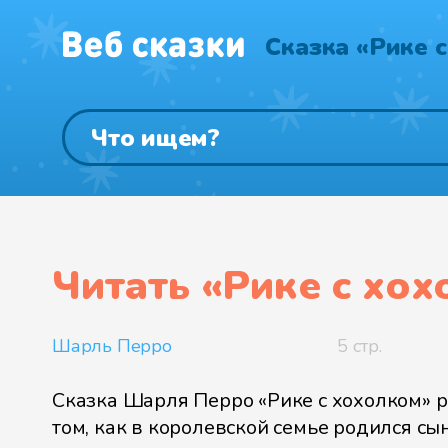
Сказка «Рике с
Читать «
Рике с хо
Шарль Перро
5 стр.
Сказка Шарля Перро «Рике с хохолком» р
том, как в королевской семье родился сын