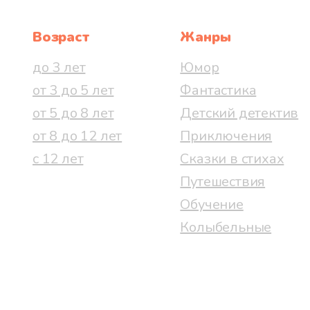
- Не знаю, - сказала принцесса
Возраст
Жанры
- Если только это огорчает ва
до 3 лет
Юмор
от 3 до 5 лет
Фантастика
от 5 до 8 лет
Детский детектив
- А как вы это сделаете? - сп
от 8 до 12 лет
Приключения
- В моей власти, сударыня, - 
с 12 лет
Сказки в стихах
полюблю более всего на свете. 
Путешествия
умной, лишь бы вы согласилис
Обучение
Принцесса была совсем озадач
Колыбельные
- Вижу, - сказал Рике с хохол
целый год, чтобы вы могли п
Принцессе настолько не хватал