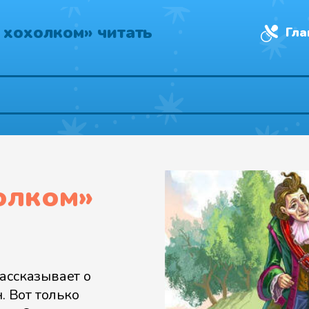
 хохолком» читать
Гла
холком
»
ассказывает о
. Вот только