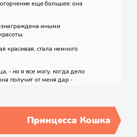
а огорчение еще большее: она
 вознаграждена иными
красоты.
кая красивая, стала немного
а, - но я все могу, когда дело
 она получит от меня дар -
 и повсюду только и было
ьма усиливались и их
Принцесса Кошка
новилась все глупее. Она или
 К тому же она была такая
ы, то одну из них