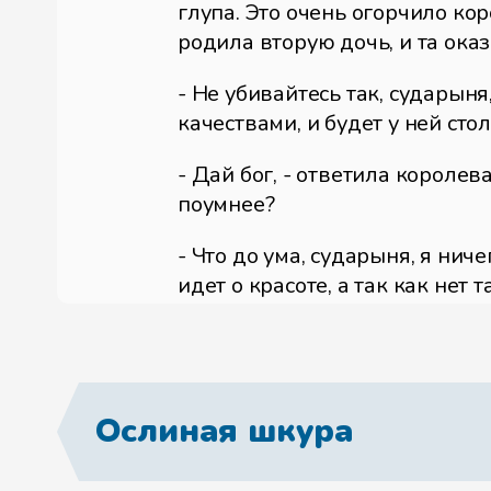
глупа. Это очень огорчило ко
родила вторую дочь, и та ока
- Не убивайтесь так, сударын
качествами, и будет у ней сто
- Дай бог, - ответила королева
поумнее?
- Что до ума, сударыня, я ниче
идет о красоте, а так как нет 
наделять красотой того, кто е
По мере того как обе принцес
речи, что о красоте старшей и
Ослиная шкура
недостатки. Младшая дурнела 
ничего не отвечала, когда ее 
неловкая, что если перестав