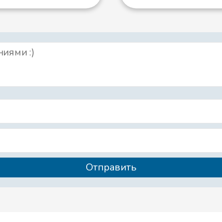
й и представился, как только мог почтительнее
ив, что принцесса очень печальна, сказал ей:
о это особа столь прекрасная, как вы, может бы
ножество прекрасных особ, все же, надо сказат
ответила ему принцесса и больше ничего не могл
 хохолком, - столь великое благо, что она все 
 кажется, ничто уже не может особенно печалит
ринцесса, - быть столь же уродливой, как вы, но
 глупой.
столь верным признаком ума, как мысль об его о
имеешь, тем больше его недостает.