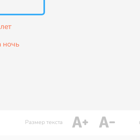
 лет
а ночь
Размер текста