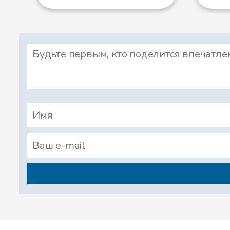
совсем одну, он подошел к не
ее, как подобает, и тут, замет
- Не понимаю, сударыня, отчег
могу похвалиться, что видел м
красота напоминала бы вашу.
- Вы так любезны, сударь, - 
- Красота, - продолжал Рике с
а когда обладаешь ею, то, мне
- Я бы предпочла, - сказала п
быть такой красивой, но такой
- Ничто, сударыня, не служит 
природа, что чем больше его 