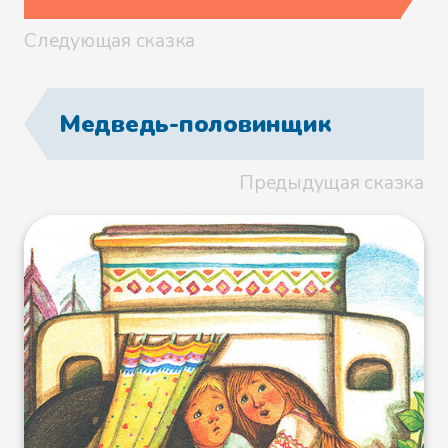
обидчицу-ворону! От нее житья
Следующая сказка
нет ни малым, ни большим
птицам: наши гнезда разоряет,
детенышей крадет, яйца таскает
Медведь-половинщик
да ими своих воронят питает!
Предыдущая сказка
Покачал сизой орел головой и
послал за вороною легкого,
меньшого своего посла —
воробья. Воробей вспорхнул и
полетел за вороной. Она было ну
отговариваться, а на нее
поднялась вся птичья сила, все
пичуги, и ну щипать, клевать, к