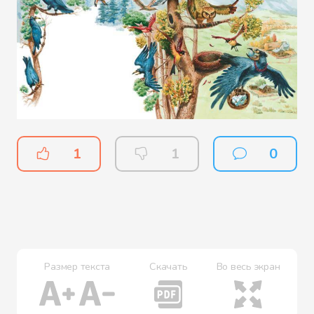
1
1
0
Размер текста
Скачать
Во весь экран