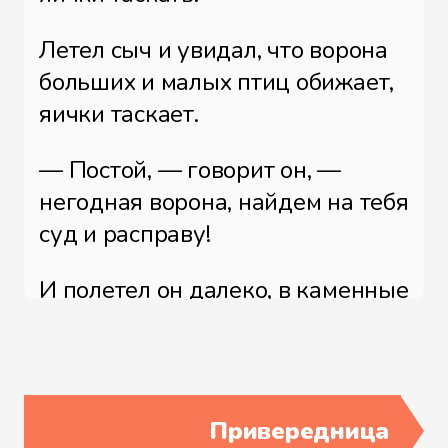
Летел сыч и увидал, что ворона
больших и малых птиц обижает,
яички таскает.
— Постой, — говорит он, —
негодная ворона, найдем на тебя
суд и расправу!
И полетел он далеко, в каменные
горы, к сизому орлу. Прилетел и
просит:
— Батюшка сизой орел, дай нам
Привередница
свой праведный суд на