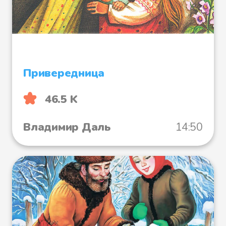
орлу на суд гнать. Нечего делать
— каркнула и полетела, а все
птицы взвились и следом за ней
понеслись.
Привередница
Вот и прилетели они к орлову
46.5 K
житью и обсели его, а ворона
стоит посереди да
Владимир Даль
14:50
обдергивается перед орлом,
охорашивается.
И стал орел ворону