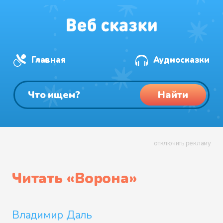
Главная
Аудиосказки
Найти
отключить рекламу
Читать «
Ворона
»
Владимир Даль