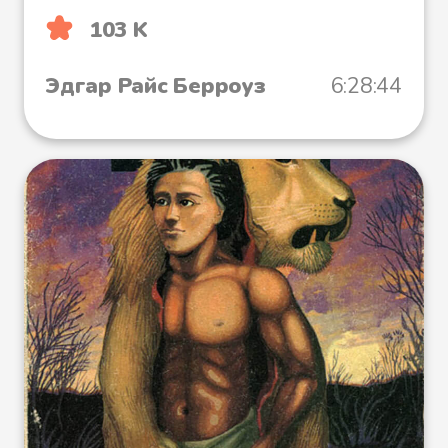
103 K
Эдгар Райс Берроуз
6:28:44