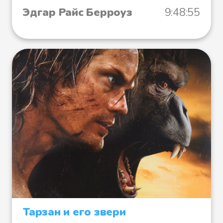
Эдгар Райс Берроуз
9:48:55
Тарзан и его звери