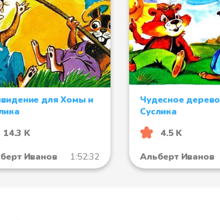
видение для Хомы и
Чудесное дерево
лика
Суслика
14.3 K
4.5 K
берт Иванов
1:52:32
Альберт Иванов