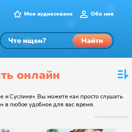
Мои аудиосказки
Обо мне
Найти
ать онлайн
е и Суслике». Вы можете как просто слушать
йн в любое удобное для вас время.
отключить рекламу