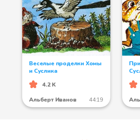
Веселые проделки Хомы
При
и Суслика
Сус
4.2 K
Альберт Иванов
44:19
Аль