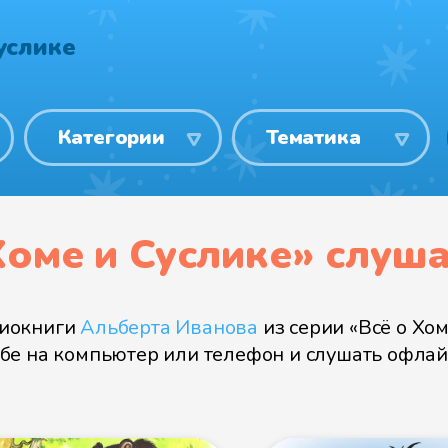
услике
Категории
Тематика
Хоме и Суслике» слуш
диокниги
Альберта Иванова
из серии «Всё о Хом
 себе на компьютер или телефон и слушать офла