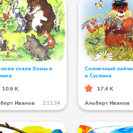
окая скала Хомы и
Солнечный зайч
лика
и Суслика
10.6 K
17.4 K
берт Иванов
2:11:34
Альберт Иванов