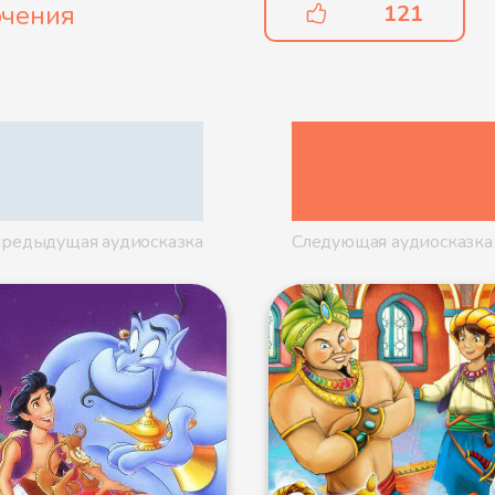
чения
121
редыдущая аудиосказка
Следующая аудиосказка