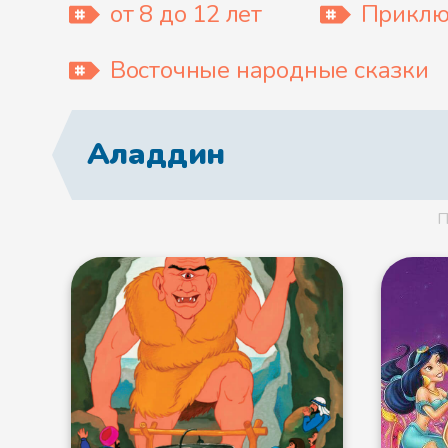
от 8 до 12 лет
Приклю
Восточные народные сказки
Аладдин
П