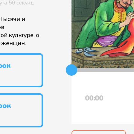
ута 50 секунд
 Тысячи и
ов
ой культуре, о
и женщин.
рок
00:00
рок