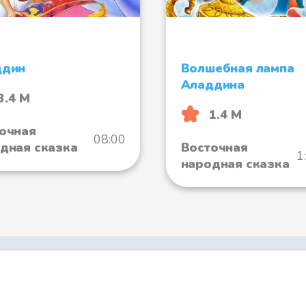
ддин
Волшебная лампа
Аладдина
3.4 М
1.4 М
очная
08:00
дная сказка
Восточная
1
народная сказка