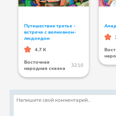
Путешествие третье -
Ала
встреча с великаном-
людоедом
Вост
4.7 K
наро
Восточная
32:10
народная сказка