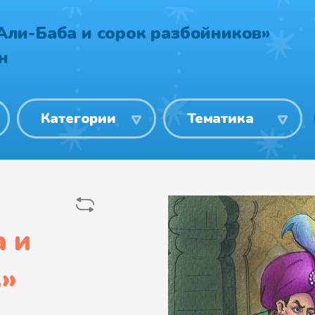
Али-Баба и сорок разбойников»
н
Категории
Тематика
 и
в
»