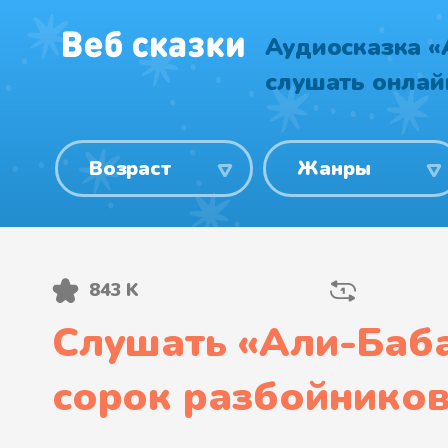
Аудиосказка «
слушать онлай
Возраст
Жанры
843 K
Слушать «
Али-Баба
сорок разбойнико