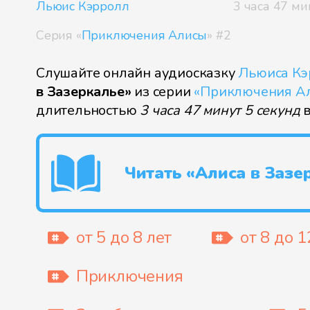
Льюис Кэрролл
3 часа 47 ми
Серия «
Приключения Алисы
» #2
Слушайте онлайн аудиосказку
Льюиса Кэ
в Зазеркалье»
из серии
«Приключения А
длительностью
3 часа 47 минут 5 секунд
Читать «Алиса в Зазе
от 5 до 8 лет
от 8 до 1
Приключения