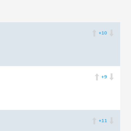
ог 2
+10
мка 1
мка 2
+9
са 1
+11