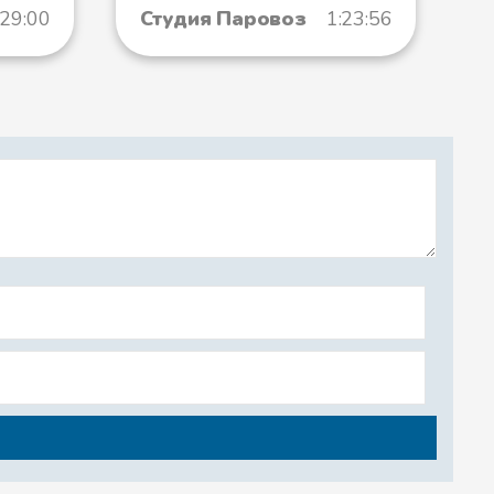
:29:00
Студия Паровоз
1:23:56
ица 2
к 1
к 2
ог 1