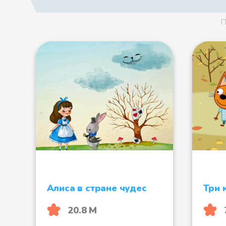
П
Алиса в стране чудес
Три 
20.8 М