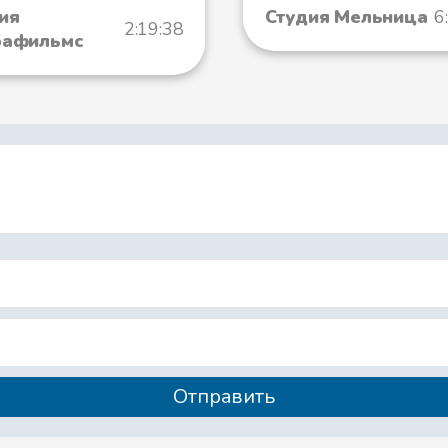
ия
Студия Мельница
6
2:19:38
рафильмс
Спицы и вод
Желток-белто
Желток-белто
Лев и единор