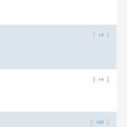
снился
ьский уплыл навсегда
+9
+9
+10