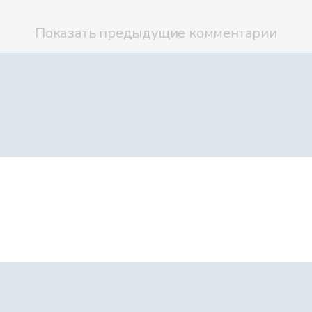
Лев и единор
Показать предыдущие комментарии
Это моя выду
Это моя выду
Королева Али