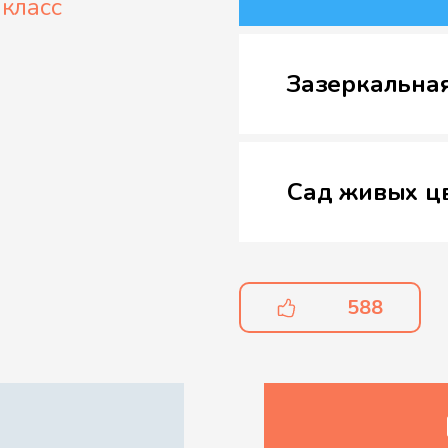
 класс
Зазеркальная
Сад живых цв
Сад живых цв
588
Зазеркальны