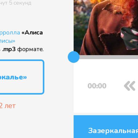
нут 5 секунд
рролла
«Алиса
лисы»
в
.mp3
формате.
ркалье»
00:00
2 лет
Зазеркальная