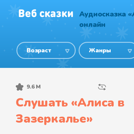
Аудиосказка «
онлайн
Возраст
Жанры
9.6 М
Слушать «
Алиса в
Зазеркалье
»