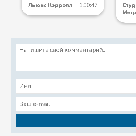
Льюис Кэрролл
1:30:47
Студ
Мет