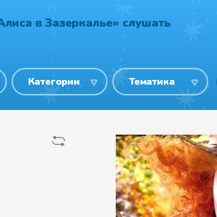
Алиса в Зазеркалье» слушать
Категории
Тематика