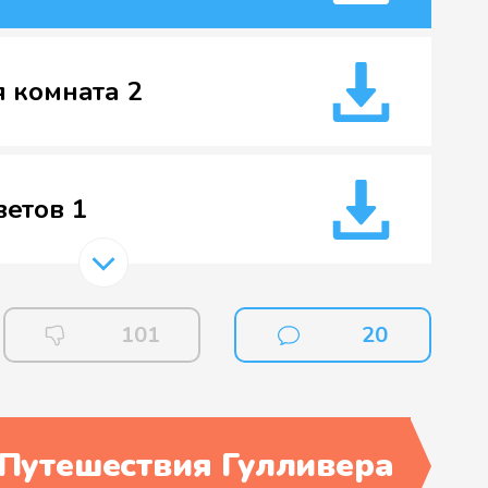
 комната 2
етов 1
етов 2
101
20
е насекомые 1
Путешествия Гулливера