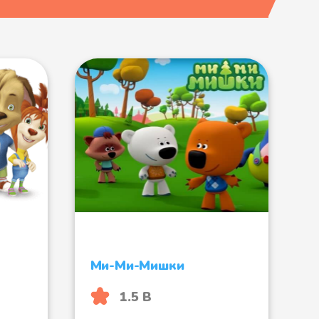
е насекомые 2
тик 1
тик 2
Ми-Ми-Мишки
ица 1
1.5 B