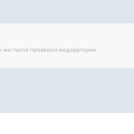
Королева Али
Королева Али
зу же после проверки модератором
Потрясение
Пробуждени