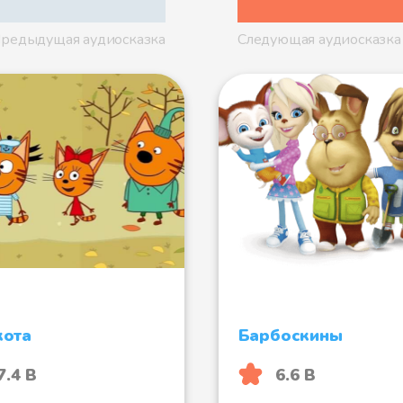
редыдущая аудиосказка
Следующая аудиосказка
Зазеркальны
Братец и бра
Братец и бра
кота
Барбоскины
Спицы и вод
7.4 B
6.6 B