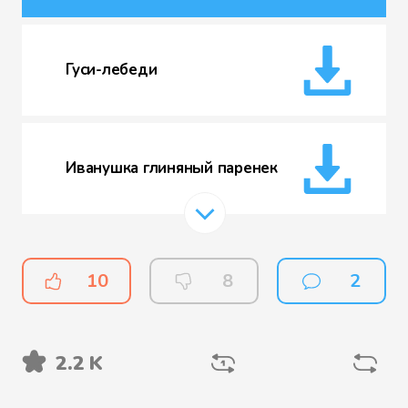
Гуси-лебеди
Иванушка глиняный паренек
Морозко
10
8
2
2.2 K
Ой, возле сада реченька