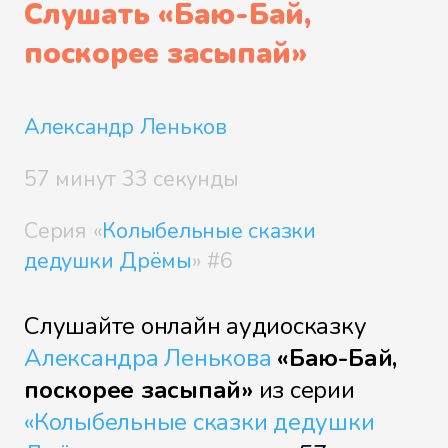
Слушать «
Баю-Бай,
поскорее засыпай
»
Перед сном
Александр Леньков
Грезы
57 минут 33 секунды
Серия «
Колыбельные сказки
дедушки Дрёмы
» #6
Звездочка сияй
Слушайте онлайн аудиосказку
Александра Ленькова
«Баю-Бай,
То не ветер
поскорее засыпай»
из серии
«Колыбельные сказки дедушки