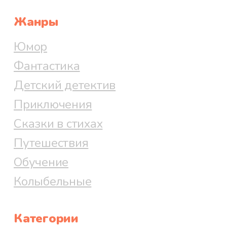
Файл 67
Жанры
Юмор
Фантастика
Файл 68
Детский детектив
Приключения
Сказки в стихах
Файл 69
Путешествия
Обучение
Файл 70
Колыбельные
Категории