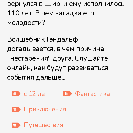
вернулся в Шир, и ему исполнилось
Файл 9
110 лет. В чем загадка его
молодости?
Волшебник Гэндальф
Файл 10
догадывается, в чем причина
"нестарения" друга. Слушайте
онлайн, как будут развиваться
Файл 11
события дальше...
с 12 лет
Фантастика
Файл 12
Приключения
Путешествия