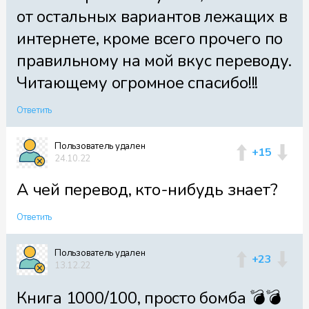
Файл 42
от остальных вариантов лежащих в
интернете, кроме всего прочего по
правильному на мой вкус переводу.
Читающему огромное спасибо!!!
Файл 43
Ответить
Пользователь удален
+15
Файл 44
24.10.22
А чей перевод, кто-нибудь знает?
Ответить
Файл 45
Пользователь удален
+23
13.12.22
Книга 1000/100, просто бомба 💣💣