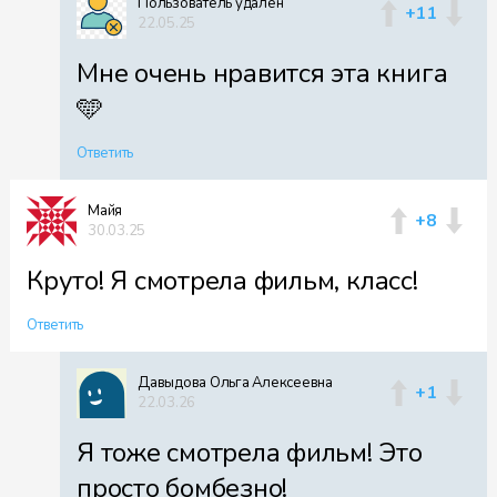
Пользователь удален
+11
22.05.25
Мне очень нравится эта книга
Файл 55
🩵
Ответить
Файл 56
Майя
+8
30.03.25
Круто! Я смотрела фильм, класс!
Файл 57
Ответить
Давыдова Ольга Алексеевна
+1
22.03.26
Файл 58
Я тоже смотрела фильм! Это
просто бомбезно!