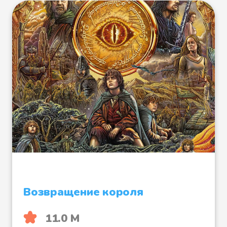
Файл 22
Файл 23
Файл 24
Возвращение короля
Файл 25
11.0 М