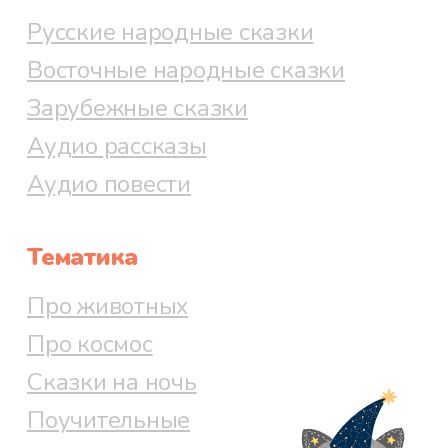
Файл 71
Русские народные сказки
Восточные народные сказки
Зарубежные сказки
Файл 72
Аудио рассказы
Аудио повести
Файл 73
Тематика
Про животных
Файл 74
Про космос
Сказки на ночь
Поучительные
Файл 75