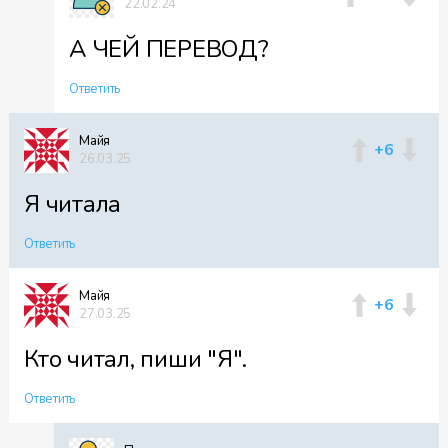
22.02.24
А ЧЕЙ ПЕРЕВОД?
Ответить
Файл 51
Майя
+6
26.03.25
Я читала
Файл 52
Ответить
Майя
+6
Файл 53
27.03.25
Кто читал, пиши "Я".
Ответить
Файл 54