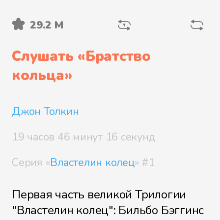
29.2 М
Файл 5
Слушать «
Братство
кольца
»
Файл 6
Джон Толкин
Файл 7
19 часов 46 минут 16 секунд
Серия «
Властелин колец
» #1
Файл 8
Первая часть великой Трилогии
"Властелин колец": Бильбо Бэггинс