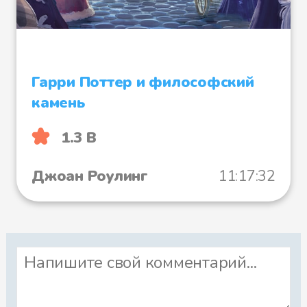
Файл 34
Гарри Поттер и философский
камень
Файл 35
1.3 B
Джоан Роулинг
11:17:32
Файл 36
Файл 37