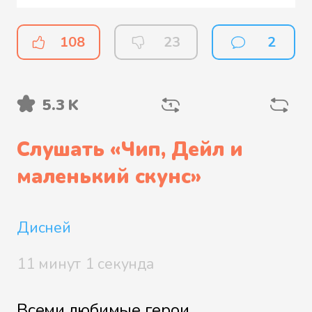
108
23
2
5.3 K
Слушать «
Чип, Дейл и
маленький скунс
»
Дисней
11 минут 1 секунда
Всеми любимые герои