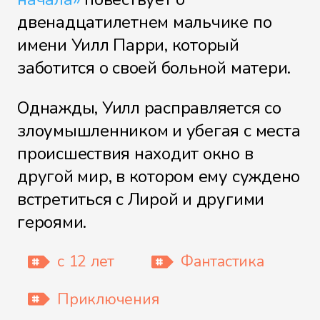
двенадцатилетнем мальчике по
Файл 9
имени Уилл Парри, который
заботится о своей больной матери.
Однажды, Уилл расправляется со
Файл 10
злоумышленником и убегая с места
происшествия находит окно в
другой мир, в котором ему суждено
Файл 11
встретиться с Лирой и другими
героями.
с 12 лет
Фантастика
Файл 12
Приключения