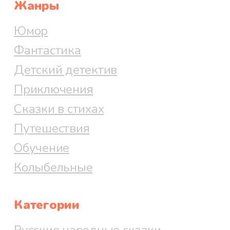
Жанры
Юмор
Фантастика
Файл 51
Детский детектив
Приключения
Файл 52
Сказки в стихах
Путешествия
Обучение
Файл 53
Колыбельные
Категории
Файл 54
Русские народные сказки