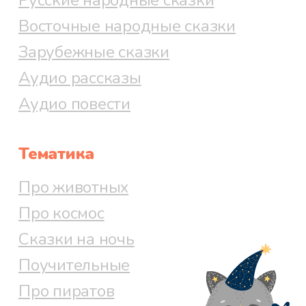
Восточные народные сказки
Зарубежные сказки
Файл 55
Аудио рассказы
Аудио повести
Файл 56
Тематика
Про животных
Файл 57
Про космос
Сказки на ночь
Поучительные
Файл 58
Про пиратов