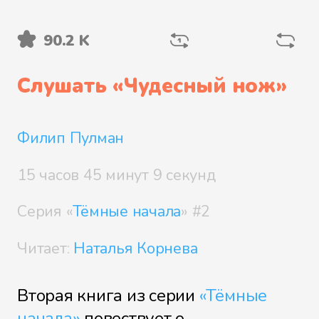
90.2 K
Файл 5
Слушать «
Чудесный нож
»
Файл 6
Филип Пулман
15 часов 45 минут 9 секунд
Файл 7
Серия «
Тёмные начала
» #2
Читает:
Наталья Корнева
Файл 8
Вторая книга из серии
«Тёмные
начала»
повествует о