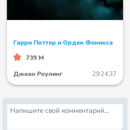
Файл 34
Гарри Поттер и Орден Феникса
Файл 35
739 М
Джоан Роулинг
29:24:37
Файл 36
Файл 37