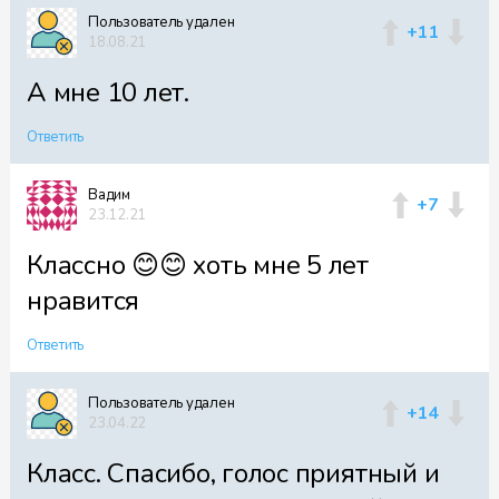
Файл 42
Пользователь удален
+11
18.08.21
А мне 10 лет.
Ответить
Файл 43
Вадим
+7
23.12.21
Классно 😊😊 хоть мне 5 лет
Файл 44
нравится
Ответить
Файл 45
Пользователь удален
+14
23.04.22
Класс. Спасибо, голос приятный и