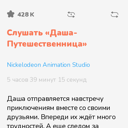
428 K
Корзинка бабушки
Слушать «
Даша-
Путешественница
»
Маленькая синяя птичка
Nickelodeon Animation Studio
Найти друзей
5 часов 39 минут 15 секунд
Даша отправляется навстречу
приключениям вместе со своими
Остров сокровищ
друзьями. Впереди их ждёт много
трудностей. А еще следом за