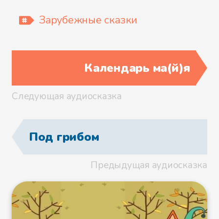
Черника Жулика
Зарубежные сказки
Шоколадное дерево
Календарь ма(й)я
Следующая аудиосказка
Под грибом
Предыдущая аудиосказка