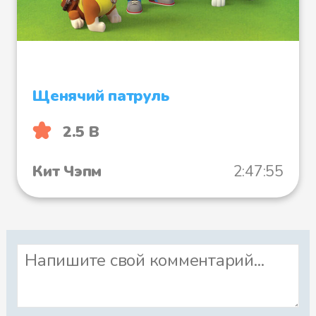
Щенячий патруль
2.5 B
Кит Чэпм
2:47:55