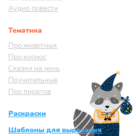
Аудио повести
Тематика
Про животных
Про космос
Сказки на ночь
Поучительные
Про пиратов
Раскраски
Шаблоны для вырезания