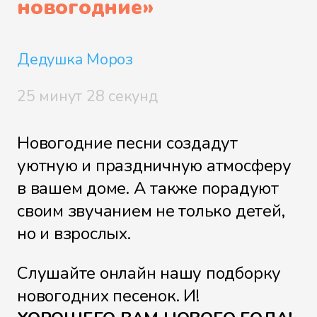
новогодние
»
Песня Деда Мороза и
Снегурочки
Дедушка Мороз
Рождественские
25 минут 28 секунд
колокольчики
Новогодние песни создадут
уютную и праздничную атмосферу
Снежинка
в вашем доме. А также порадуют
своим звучанием не только детей,
но и взрослых.
Тройка
Слушайте онлайн нашу подборку
новогодних песенок. И!