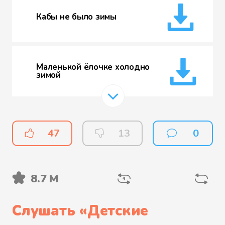
Кабы не было зимы
Маленькой ёлочке холодно
зимой
Новогодние игрушки
47
13
0
8.7 М
Песенка Умки
Слушать «
Детские