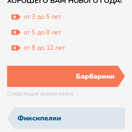
ХОРОШЕГО ВАМ НОВОГО ГОДА!
В лесу родилась елочка
от 3 до 5 лет
от 5 до 8 лет
Зимняя сказка
от 8 до 12 лет
Барбарики
Следующая аудиосказка
Фиксипелки