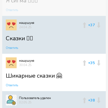
Я сигма 🧏🏼‍♀️
Ответить
машушуня
+37
24.04.25
Сказки 👍🏻
Ответить
машушуня
+35
30.04.25
Шикарные сказки 🤗
Ответить
Пользователь удален
+38
02.05.25