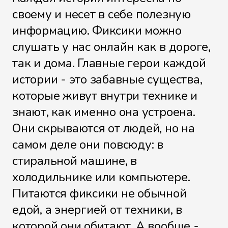
Консервная банка
своему и несет в себе полезную
информацию. Фиксики можно
слушать у нас онлайн как в дороге,
Копилка
так и дома. Главные герои каждой
истории - это забавные существа,
которые живут внутри технике и
знают, как именно она устроена.
Кораблик
Они скрываются от людей, но на
самом деле они повсюду: в
стиральной машине, в
Короткое замыкание
холодильнике или компьютере.
Питаются фиксики не обычной
едой, а энергией от техники, в
Лом
которой они обитают. А вообще -