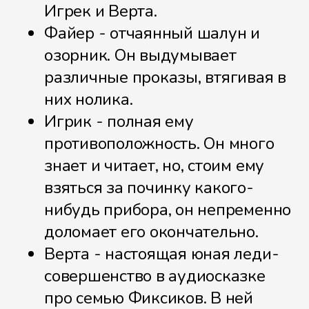
Игрек и Верта.
Файер - отчаянный шалун и
Провода
озорник. Он выдумывает
различные проказы, втягивая в
них нолика.
Игрик - полная ему
Пульт
противоположность. Он много
знает и читает, но, стоим ему
взяться за починку какого-
Пятно
нибудь прибора, он непременно
доломает его окончательно.
Верта - настоящая юная леди-
Пылесос
совершенство в аудиосказке
про семью Фиксиков. В ней