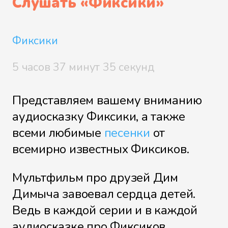
Слушать «
Фиксики
»
Деталька
Фиксики
5 часов 37 минут 35 секунд
Детектор лжи
Представляем вашему вниманию
аудиосказку Фиксики, а также
всеми любимые
песенки
от
Доспехи
всемирно известных Фиксиков.
Мультфильм про друзей Дим
Дверной звонок
Димыча завоевал сердца детей.
Ведь в каждой серии и в каждой
аудиосказке про Фиксиков