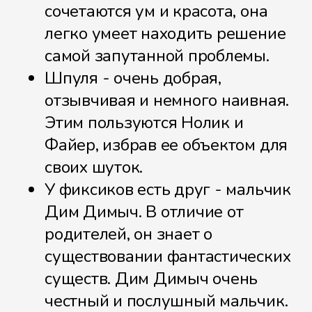
сочетаются ум и красота, она
легко умеет находить решение
Рычаг
самой запутанной проблемы.
Шпуля - очень добрая,
отзывчивая и немного наивная.
Сила трения
Этим пользуются Нолик и
Файер, избрав ее объектом для
своих шуток.
Солнечная батарея
У фиксиков есть друг - мальчик
Дим Димыч. В отличие от
родителей, он знает о
существовании фантастических
Сотовый телефон
существ. Дим Димыч очень
честный и послушный мальчик.