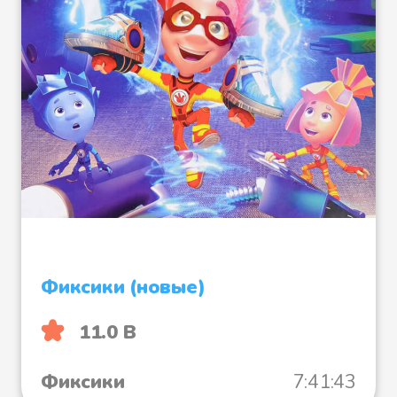
Весы
Волшебная палочка
Взбитые сливки
Фиксики (новые)
Зеркало
11.0 B
Фиксики
7:41:43
Зубная щетка