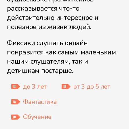
рассказывается что-то
Фен
действительно интересное и
полезное из жизни людей.
Гирлянда
Фиксики слушать онлайн
понравится как самым маленьким
нашим слушателям, так и
детишкам постарше.
Глобус
до 3 лет
от 3 до 5 лет
Фантастика
Интернет
Обучение