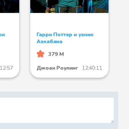
ок
Гарри Поттер и узник
Азкабана
379 М
:12:57
Джоан Роулинг
12:40:11