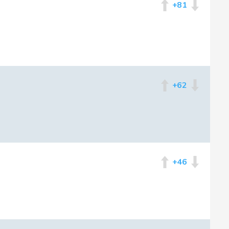
+81
+62
+46