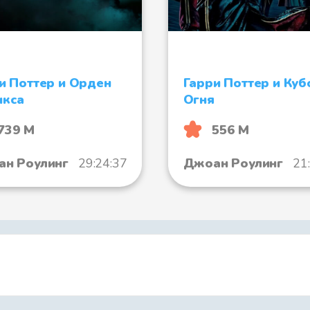
Файл 8
и Поттер и Орден
Гарри Поттер и Куб
Файл 9
икса
Огня
739 М
556 М
н Роулинг
29:24:37
Джоан Роулинг
21
Файл 10
Файл 11