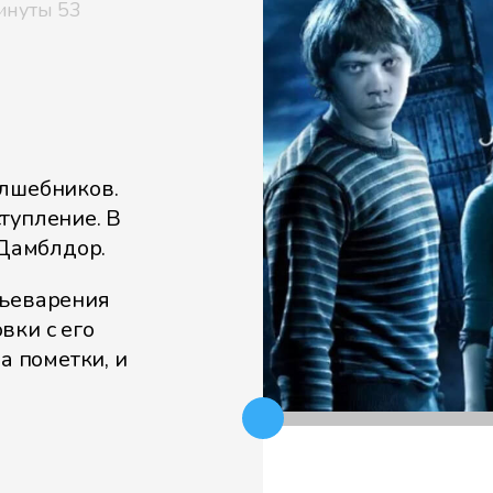
инуты 53
олшебников.
тупление. В
 Дамблдор.
льеварения
вки с его
а пометки, и