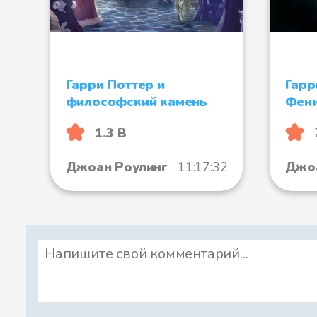
Гарри Поттер и
Гарр
философский камень
Фен
1.3 B
Джоан Роулинг
11:17:32
Джоа