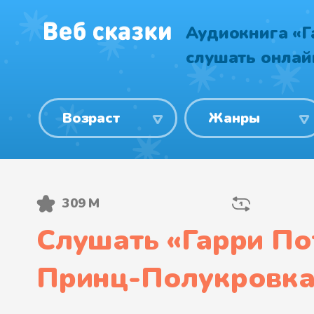
Аудиокнига «Г
слушать онлай
Возраст
Жанры
309 М
Слушать «
Гарри По
Принц-Полукровк