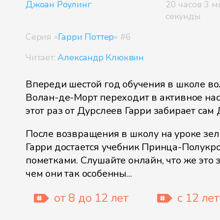
Джоан Роулинг
20 часов 3 м
секунды
Серия «
Гарри Поттер
» #6
Читает:
Александр Клюквин
Впереди шестой год обучения в школе в
Волан-де-Морт переходит в активное нас
этот раз от Дурслеев Гарри забирает сам
После возвращения в школу на уроке зе
Гарри достается учебник Принца-Полукро
пометками. Слушайте онлайн, что же это з
чем они так особенны...
от 8 до 12 лет
с 12 лет