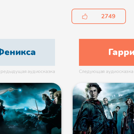
Файл 4
2749
Файл 5
Феникса
Гарри
редыдущая аудиосказка
Следующая аудиосказка
Файл 6
Файл 7