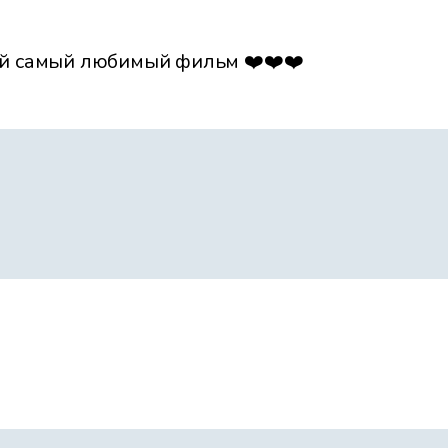
ой самый любимый фильм ❤️❤️❤️
Файл 17
Файл 18
Файл 19
Файл 20