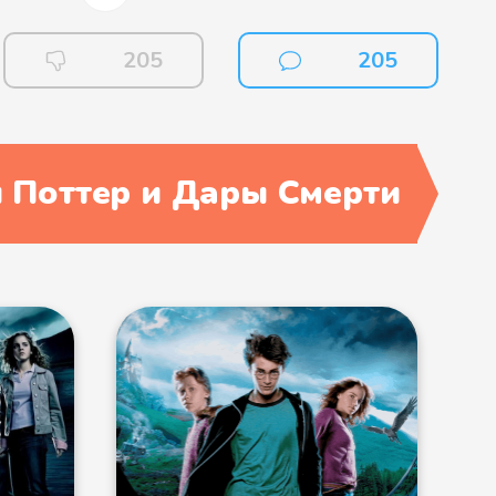
205
205
 Поттер и Дары Смерти