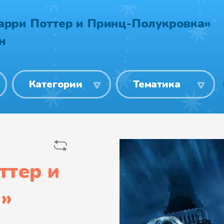
арри Поттер и Принц-Полукровка»
н
Категории
Тематика
ттер и
а
»