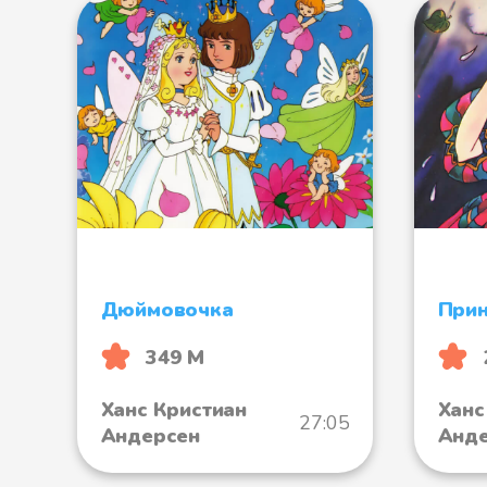
Дюймовочка
Прин
349 М
Ханс Кристиан
Ханс
27:05
Андерсен
Анд