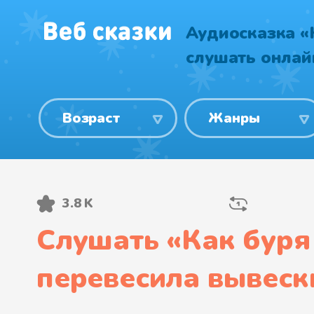
Аудиосказка «
слушать онлай
Возраст
Жанры
3.8 K
Слушать «
Как буря
перевесила вывеск