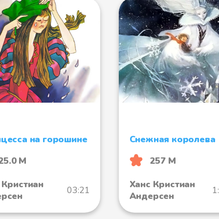
цесса на горошине
Снежная королева
25.0 М
257 М
 Кристиан
Ханс Кристиан
03:21
1
ерсен
Андерсен