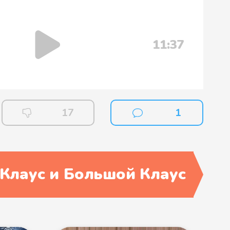
11:37
17
1
Клаус и Большой Клаус