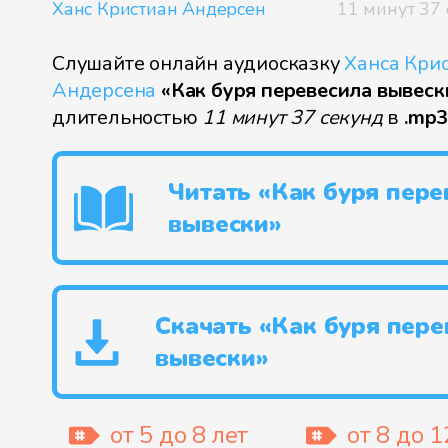
Ханс Кристиан Андерсен
11 минут 37 
Слушайте онлайн аудиосказку
Ханса Кри
Андерсена
«Как буря перевесила вывеск
длительностью
11 минут 37 секунд
в
.mp
Читать «Как буря пере
вывески»
Скачать «Как буря пере
вывески»
от 5 до 8 лет
от 8 до 1