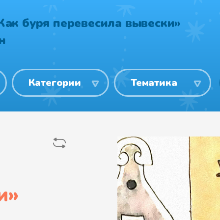
Как буря перевесила вывески»
н
Категории
Тематика
и
»