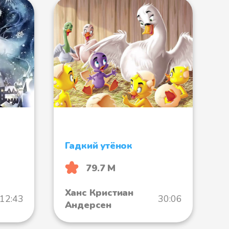
Гадкий утёнок
79.7 М
Ханс Кристиан
:12:43
30:06
Андерсен