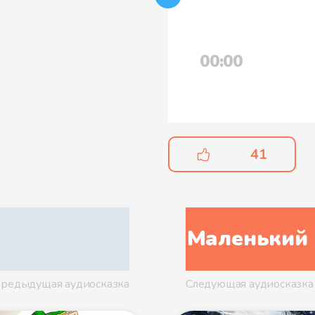
00:00
41
Маленький 
редыдущая аудиосказка
Следующая аудиосказка