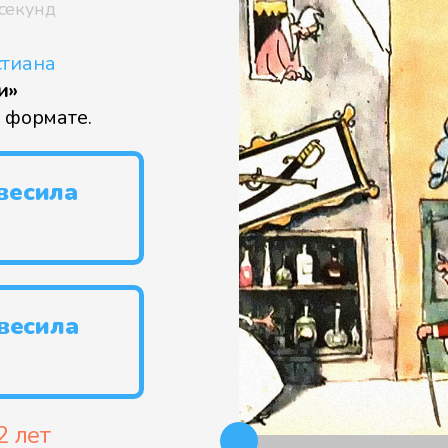
секунд
стиана
и»
3
формате.
весила
весила
2 лет