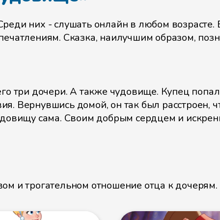
еди них - слушать онлайн в любом возрасте. В
ечатлениям. Сказка, наилучшим образом, познак
его три дочери. А также чудовище. Купец попа
я. Вернувшись домой, он так был расстроен, ч
удовищу сама. Своим добрым сердцем и искрен
ом и трогательном отношение отца к дочерям. 