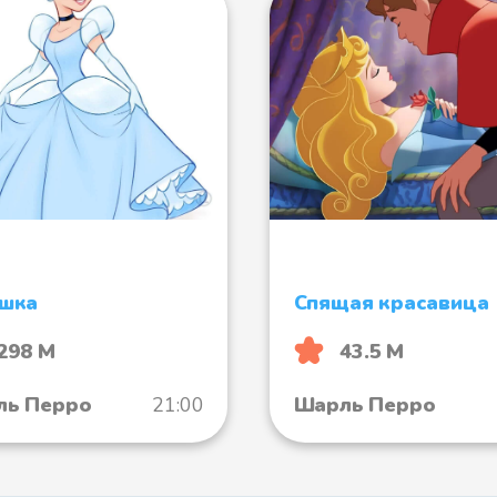
ушка
Спящая красавица
298 М
43.5 М
ль Перро
21:00
Шарль Перро