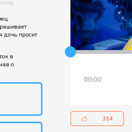
екунд
пец
прашивает
я дочь просит
ток в
мав о
00:00
314