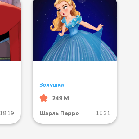
Золушка
249 М
18:19
Шарль Перро
15:31