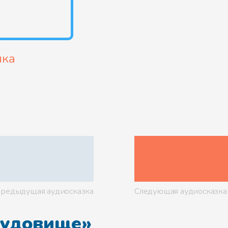
ика
редыдущая аудиосказка
Следующая аудиосказка
Чудовище»