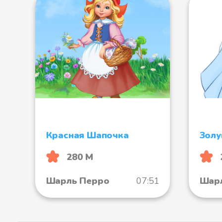
Красная Шапочка
Зол
280 М
Шарль Перро
07:51
Шар