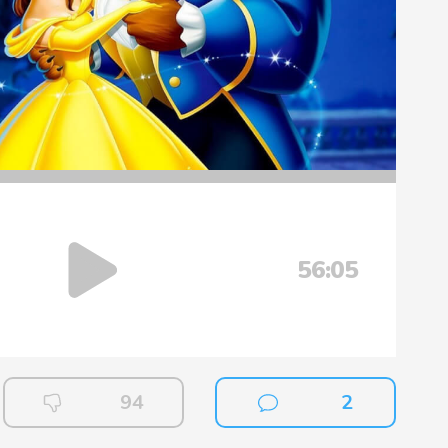
56:05
94
2