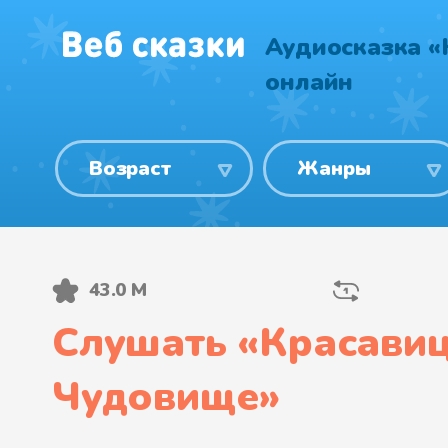
Аудиосказка «
онлайн
Возраст
Жанры
43.0 М
Слушать «
Красавиц
Чудовище
»