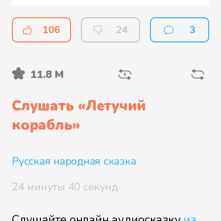
106
24
3
11.8 М
Слушать «
Летучий
корабль
»
Русская народная сказка
24 минуты 40 секунд
Слушайте онлайн аудиосказку
из