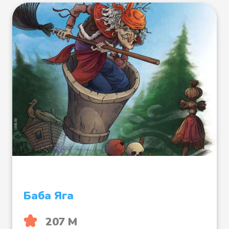
Баба Яга
207 М