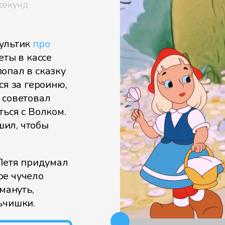
секунд
мультик
про
леты в кассе
опал в сказку
ся за героиню,
 советовал
ься с Волком.
шил, чтобы
 Петя придумал
ое чучело
мануть,
ьчишки.