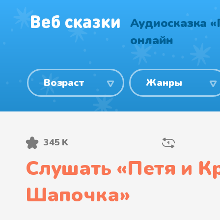
Аудиосказка «
онлайн
Возраст
Жанры
345 K
Слушать «
Петя и К
Шапочка
»