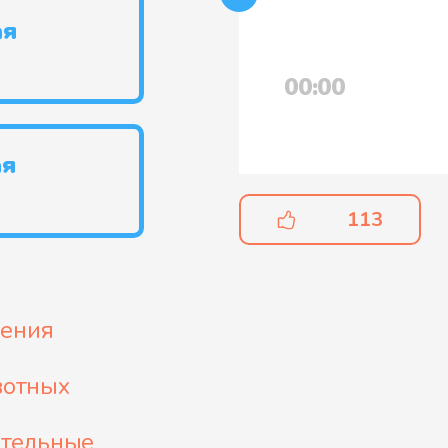
ая
00:00
ая
113
ения
вотных
тельные