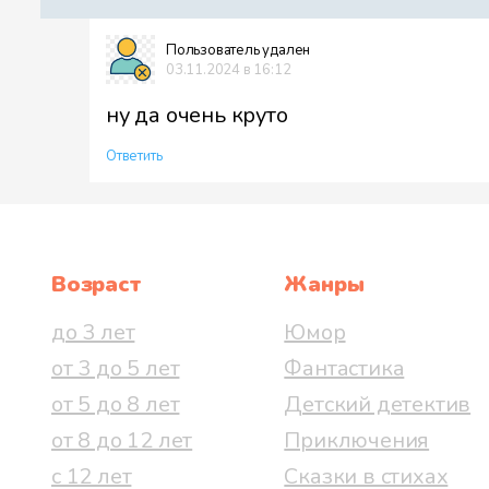
Пользователь удален
03.11.2024 в 16:12
ну да очень круто
Ответить
Возраст
Жанры
до 3 лет
Юмор
от 3 до 5 лет
Фантастика
от 5 до 8 лет
Детский детектив
от 8 до 12 лет
Приключения
с 12 лет
Сказки в стихах