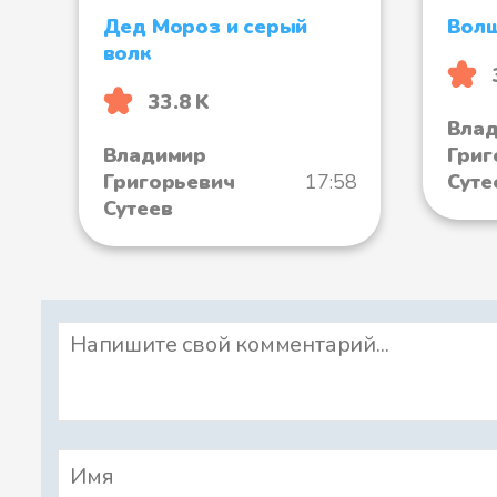
Дед Мороз и серый
Волш
волк
33.8 K
Вла
Владимир
Григ
Григорьевич
17:58
Суте
Сутеев