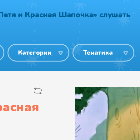
Петя и Красная Шапочка» слушать
Категории
Тематика
расная