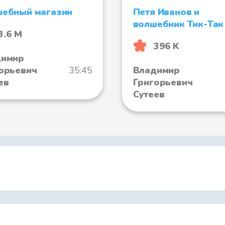
ебный магазин
Петя Иванов и
волшебник Тик-Так
3.6 М
396 K
димир
орьевич
35:45
Владимир
ев
Григорьевич
Сутеев