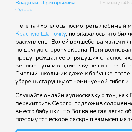
Владимир Григорьевич
16 минут 46 
Сутеев
Пете так хотелось посмотреть любимый 
Красную Шапочку
, но оказалось, что бил
раскуплены. Волей волшебства мальчик п
по другую сторону экрана. Петя волновал
предупреждал её о грядущих опасностях,
верные пути и в одиночку решил разобрат
Смелый школьник даже к бабушке поспе
уберечь старушку от неминуемой гибели.
Слушайте онлайн аудиосказку о том, как
перехитрить Серого, подложив соломенн
вместо бабушки. Но Волка не так легко об
поэтому тот вскоре раскрыл замысел мал