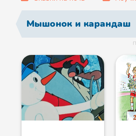
Мышонок и карандаш
П