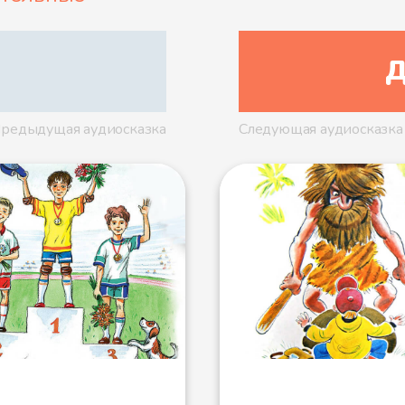
Д
редыдущая аудиосказка
Следующая аудиосказка