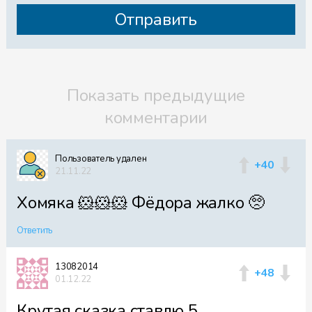
Показать предыдущие
комментарии
Пользователь удален
+40
21.11.22
Хомяка 🐹🐹🐹 Фëдора жалко 🥺
Ответить
13082014
+48
01.12.22
Крутая сказка ставлю 5