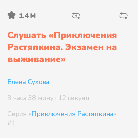
1.4 М
Файл 5
Слушать «
Приключения
Растяпкина. Экзамен на
Файл 6
выживание
»
Елена Сухова
Файл 7
3 часа 38 минут 12 секунд
Серия «
Приключения Растяпкина
»
Файл 8
#1