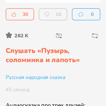
30
10
0
262 K
Слушать «
Пузырь,
соломинка и лапоть
»
Русская народная сказка
45 секунд
Аудиосказка про трех друзей: