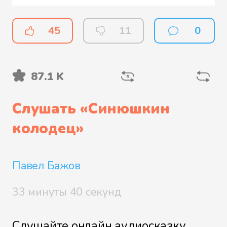
45
11
0
87.1 K
Слушать «
Синюшкин
колодец
»
Павел Бажов
33 минуты 40 секунд
Слушайте онлайн аудиосказку