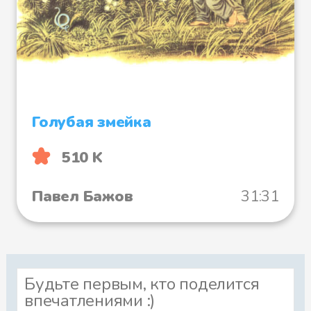
Голубая змейка
510 K
Павел Бажов
31:31