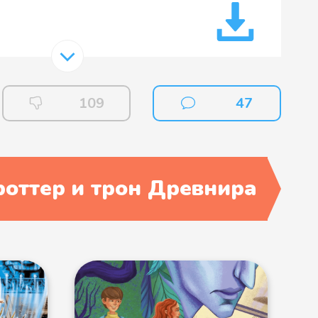
109
47
роттер и трон Древнира