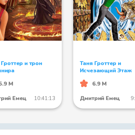
Файл 7
Файл 8
 Гроттер и трон
Таня Гроттер и
Файл 9
внира
Исчезающий Этаж
5.9 М
6.9 М
рий Емец
10:41:13
Дмитрий Емец
9
Файл 10
Файл 11