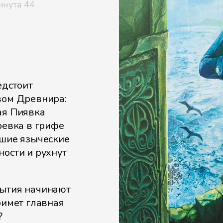
инута 44
едстоит
вом Древнира:
ая Пиявка
ревка в грифе
вшие языческие
ности и рухнут
бытия начинают
римет главная
?