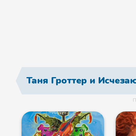
Таня Гроттер и Исчез
П