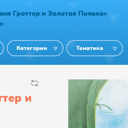
аня Гроттер и Золотая Пиявка»
н
Категории
Тематика
ттер и