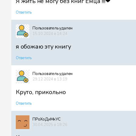
Я жить не могу без книг Емца !!!❤
Ответить
Пользователь удален
15.10.2024 в 14:24
я обожаю эту книгу
Ответить
Пользователь удален
29.12.2024 в 13:19
Круто, прикольно
Ответить
ПРоХоДиМкУС
30.04.2025 в 18:26