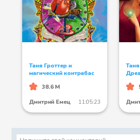
Таня Гроттер и
Таня
магический контрабас
Дре
38.6 М
Дмитрий Емец
11:05:23
Дмит