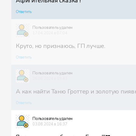
Афигительная сказка !
Ответить
Пользователь удален
17.04.2024 в 07:04
Круто, но признаюсь, ГП лучше.
Ответить
Пользователь удален
26.06.2024 в 19:43
А как найти Таню Гроттер и золотую пияв
Ответить
Пользователь удален
03.08.2024 в 16:37