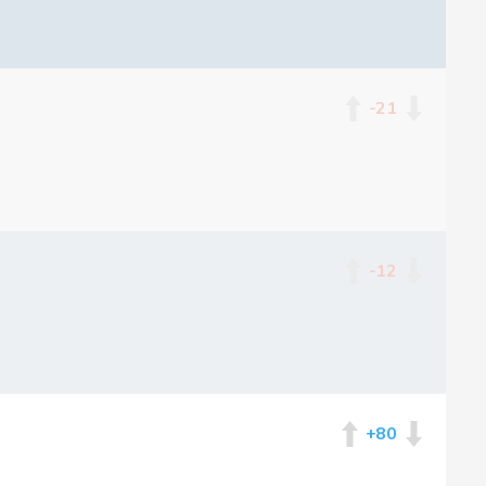
-21
-12
+80