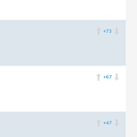
+73
+67
+47