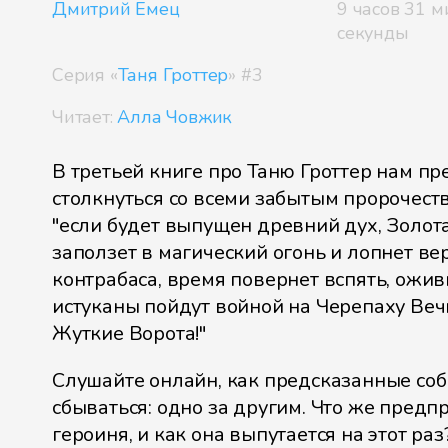
Дмитрий Емец
9 часов 31 м
секунды
Серия «
Таня Гроттер
» #3
Читает:
Алла Човжик
В третьей книге про Таню Гроттер нам пр
столкнуться со всеми забытым пророчест
"если будет выпущен древний дух, Золот
заползет в магический огонь и лопнет ве
контрабаса, время повернет вспять, ожи
истуканы пойдут войной на Черепаху Веч
Жуткие Ворота!"
Слушайте онлайн, как предсказанные со
сбываться: одно за другим. Что же предп
героиня, и как она выпутается на этот раз