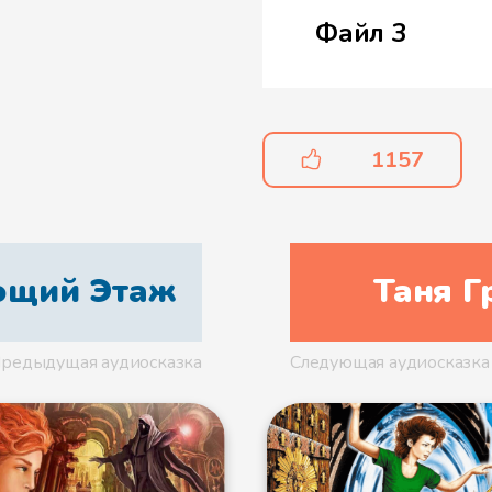
Файл 3
Файл 4
1157
Файл 5
ающий Этаж
Таня Г
редыдущая аудиосказка
Следующая аудиосказка
Файл 6