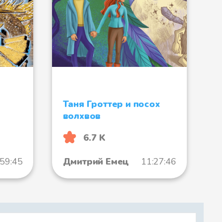
Таня Гроттер и посох
волхвов
6.7 K
:59:45
Дмитрий Емец
11:27:46