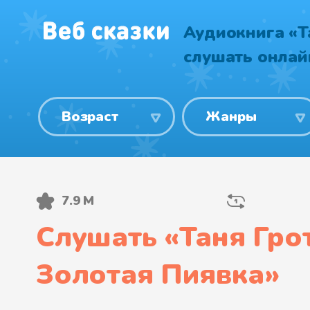
Аудиокнига «Т
слушать онлай
Возраст
Жанры
7.9 М
Слушать «
Таня Гро
Золотая Пиявка
»