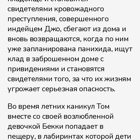
свидетелями кровожадного
Файл 24
преступления, совершенного
индейцем Джо, сбегают из дома и
вновь возвращаются, когда по ним
Файл 25
уже запланирована панихида, ищут
клад в заброшенном доме с
привидениями и становятся
Файл 26
свидетелями того, за что их жизням
угрожает серьезная опасность.
Во время летних каникул Том
Файл 27
вместе со своей возлюбленной
девочкой Бекки попадает в
пещеру, в лабиринтах которой дети