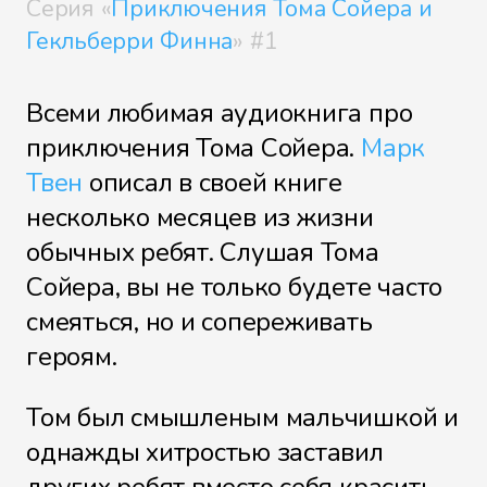
Серия «
Приключения Тома Сойера и
Гекльберри Финна
» #1
Файл 8
Всеми любимая аудиокнига про
приключения Тома Сойера.
Марк
Твен
описал в своей книге
несколько месяцев из жизни
Файл 9
обычных ребят. Слушая Тома
Сойера, вы не только будете часто
смеяться, но и сопереживать
Файл 10
героям.
Том был смышленым мальчишкой и
однажды хитростью заставил
Файл 11