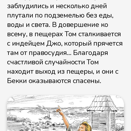
Файл 28
заблудились и несколько дней
плутали по подземелью без еды,
воды и света. В довершение ко
всему, в пещерах Том сталкивается
Файл 29
с индейцем Джо, который прячется
там от правосудия… Благодаря
счастливой случайности Том
Файл 30
находит выход из пещеры, и они с
Бекки оказываются спасены.
Файл 31
Файл 32