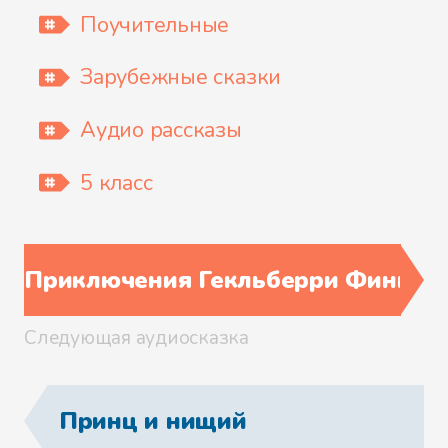
Поучительные
Файл 16
Зарубежные сказки
Аудио рассказы
Файл 17
5 класс
Приключения Гекльберри Финна
Файл 18
Следующая аудиосказка
Файл 19
Принц и нищий