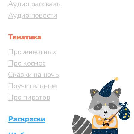
Аудио рассказы
Аудио повести
Тематика
Про животных
Про космос
Сказки на ночь
Поучительные
Про пиратов
Раскраски