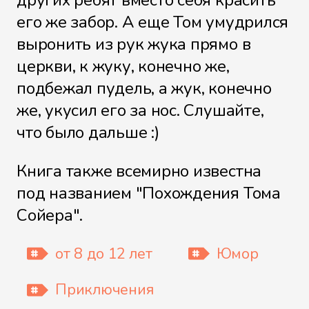
других ребят вместо себя красить
его же забор. А еще Том умудрился
выронить из рук жука прямо в
Файл 12
церкви, к жуку, конечно же,
подбежал пудель, а жук, конечно
же, укусил его за нос. Слушайте,
Файл 13
что было дальше :)
Книга также всемирно известна
под названием "Похождения Тома
Файл 14
Сойера".
от 8 до 12 лет
Юмор
Файл 15
Приключения