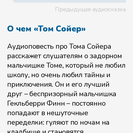
Предыдущая аудиосказка
Файл 20
О чем «Том Сойер»
Аудиоповесть про Тома Сойера
Файл 21
расскажет слушателям о задорном
мальчишке Томе, который не любил
школу, но очень любил тайны и
Файл 22
приключения. Он и его лучший
друг – беспризорный мальчишка
Гекльберри Финн – постоянно
Файл 23
попадают в нешуточные
переделки: гуляют по ночам на
кладбище и становятся