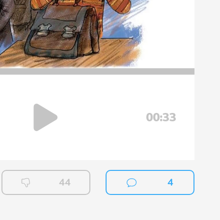
00:33
44
4