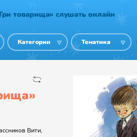
Три товарища» слушать онлайн
Категории
Тематика
рища
»
ассников Вити,