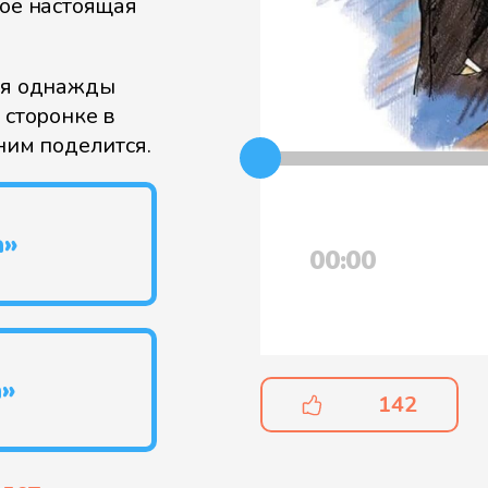
кое настоящая
итя однажды
 сторонке в
ним поделится.
а»
00:00
а»
142