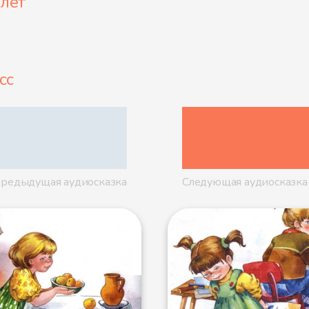
 лет
сс
редыдущая аудиосказка
Следующая аудиосказка