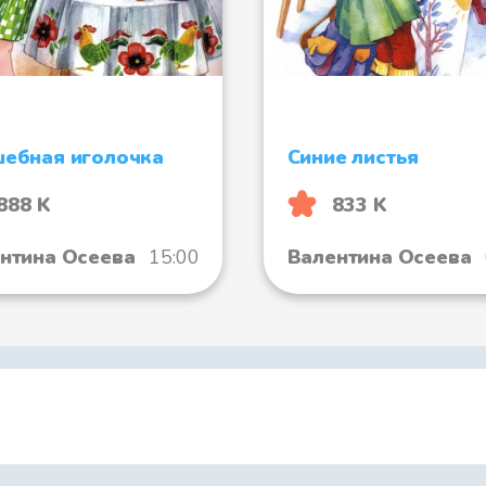
ебная иголочка
Синие листья
888 K
833 K
нтина Осеева
15:00
Валентина Осеева