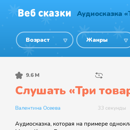
Аудиосказка «
Возраст
Жанры
9.6 М
Слушать «
Три това
Валентина Осеева
33 секунды
Аудиосказка, которая на примере однокл