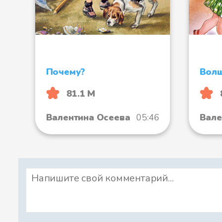
Почему?
Волш
81.1 М
Валентина Осеева
05:46
Вале