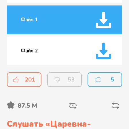
Файл 1
Файл 2
201
53
5
87.5 М
Слушать «
Царевна-