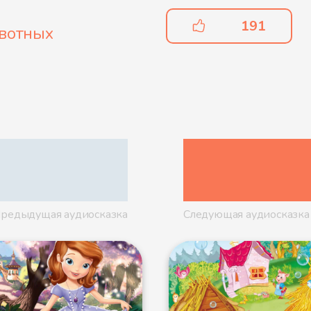
191
вотных
редыдущая аудиосказка
Следующая аудиосказка