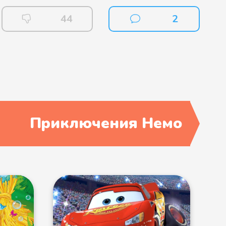
44
2
Приключения Немо