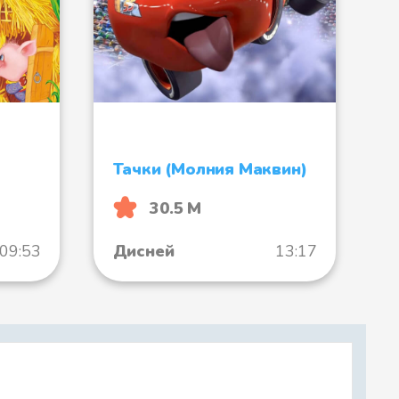
Тачки (Молния Маквин)
30.5 М
09:53
Дисней
13:17