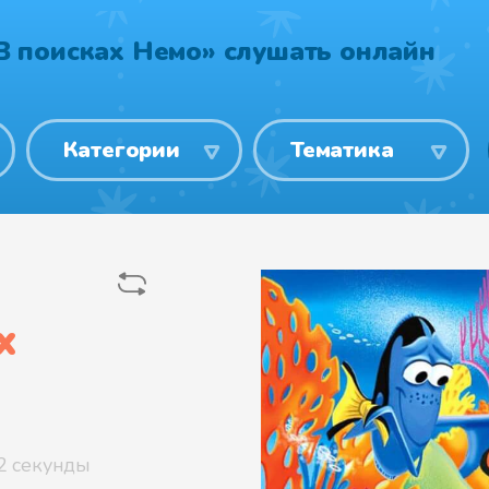
В поисках Немо» слушать онлайн
Категории
Тематика
х
2 секунды