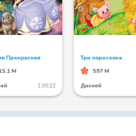
я Прекрасная
Три поросенка
15.1 М
597 М
ней
1:35:22
Дисней