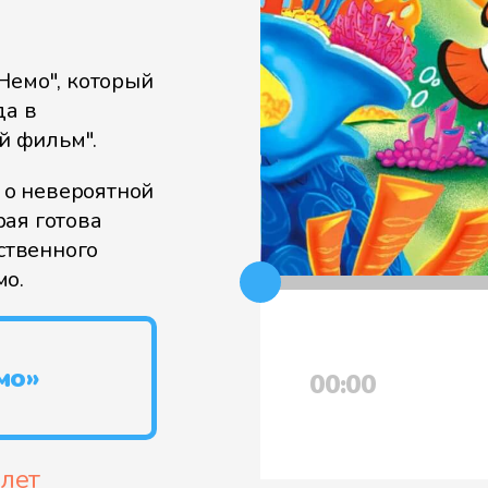
Немо", который
да в
й фильм".
, о невероятной
ая готова
нственного
мо.
мо»
00:00
 лет