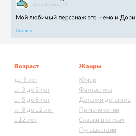
15.12.2022 в 13:44
Мой любимый персонаж это Немо и Дори. Я
Ответить
Возраст
Жанры
до 3 лет
Юмор
от 3 до 5 лет
Фантастика
от 5 до 8 лет
Детский детектив
от 8 до 12 лет
Приключения
с 12 лет
Сказки в стихах
Путешествия