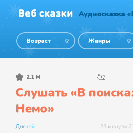
Аудиосказка «
Возраст
Жанры
2.1 М
Слушать «
В поиска
Немо
»
Дисней
23 минуты 2