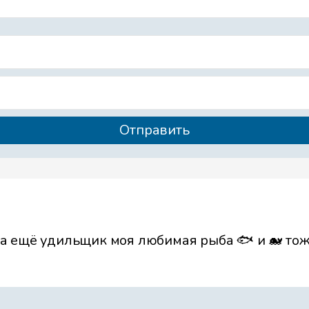
а ещё удильщик моя любимая рыба 🐟 и 🐋 то