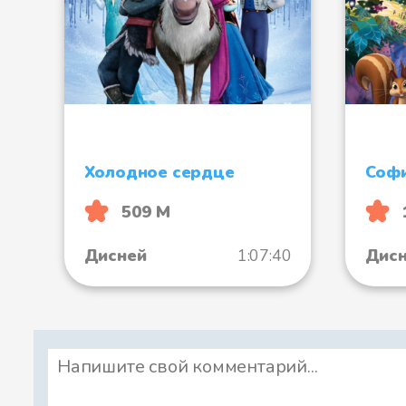
Холодное сердце
Софи
509 М
Дисней
1:07:40
Дис