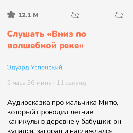
12.1 М
Василиса Премудрая
Слушать «
Вниз по
волшебной реке
»
Соловей Разбойник
Эдуард Успенский
Кощей Бессмертный
2 часа 36 минут 11 секунд
Аудиосказка про мальчика Митю,
который проводил летние
Царь и Кощей
каникулы в деревне у бабушки: он
купался, загорал и наслаждался