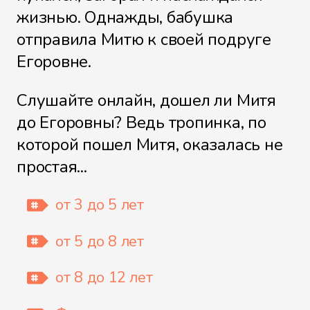
жизнью. Однажды, бабушка
Лиха беда (начало)
отправила Митю к своей подруге
Егоровне.
Слушайте онлайн, дошел ли Митя
Лиха беда (продолжение)
до Егоровны? Ведь тропинка, по
которой пошел Митя, оказалась не
простая...
Финист - Ясный Сокол
от 3 до 5 лет
от 5 до 8 лет
Змей Горыныч
от 8 до 12 лет