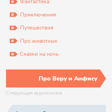
Фантастика
Скатерть - Самобранка
Приключения
Путешествия
Сума, дай ума
Про животных
Сказки на ночь
В столице
Про Веру и Анфису
Молочная река
Следующая аудиосказка