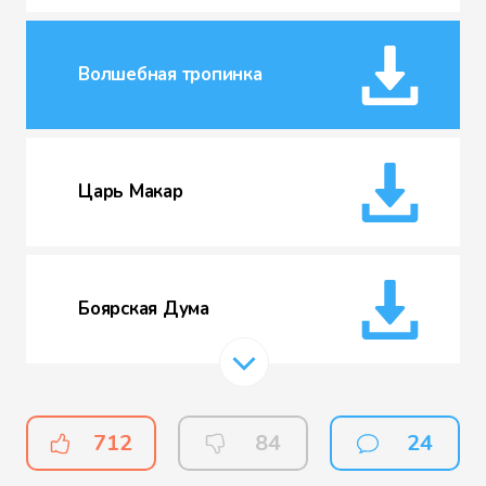
Волшебная тропинка
Царь Макар
Боярская Дума
Писарь Чумичка
712
84
24