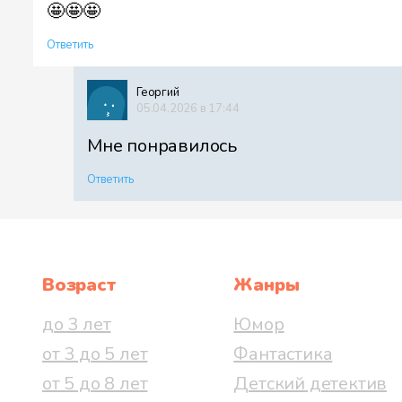
🤩🤩🤩
Ответить
Георгий
05.04.2026 в 17:44
Мне понравилось
Ответить
Возраст
Жанры
до 3 лет
Юмор
от 3 до 5 лет
Фантастика
от 5 до 8 лет
Детский детектив