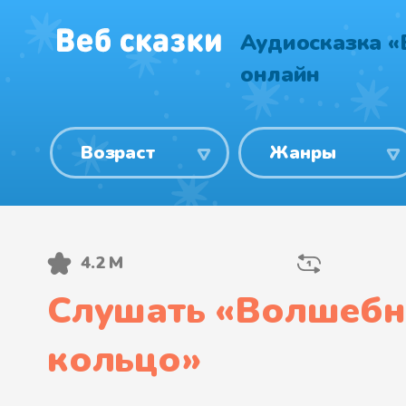
Аудиосказка «
онлайн
Возраст
Жанры
4.2 М
Слушать «
Волшебн
кольцо
»