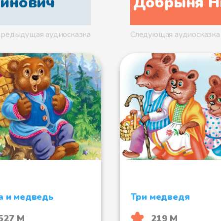
нинович
Добрыня Н
редыдущая аудиосказка
Следующая аудиосказка
 и медведь
Три медведя
527 М
219 М