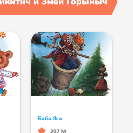
икитич и Змей Горыныч
Баба Яга
207 М