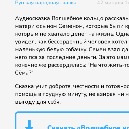
Русская народная сказка
42 минуты 1
Аудиосказка Волшебное кольцо рассказы
матери с сыном Семёном, которые были к
которым не хватало денег на жизнь. Од
увидел, как бессердечный человек хотел
маленькую белую собачку. Семен взял да
него пса за последние деньги. За это мама
конечно же рассердилась: "На что жить-т
Сёма?"
Сказка учит доброте, честности и готовно
помощь в трудную минуту, не взирая ни 
выгоду для себя.
Скачать «Волшебное к