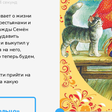
4 секунд
вает о жизни
рестьянами и
нажды Семён
 удавить
 и выкупил у
 на него,
о теперь будем,
сти прийти на
на какую
ольцо»