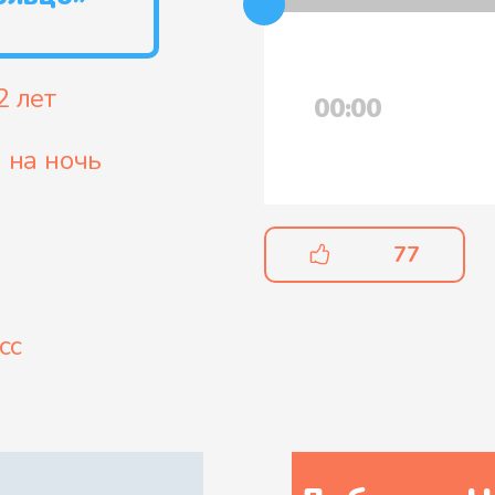
2 лет
00:00
 на ночь
77
сс