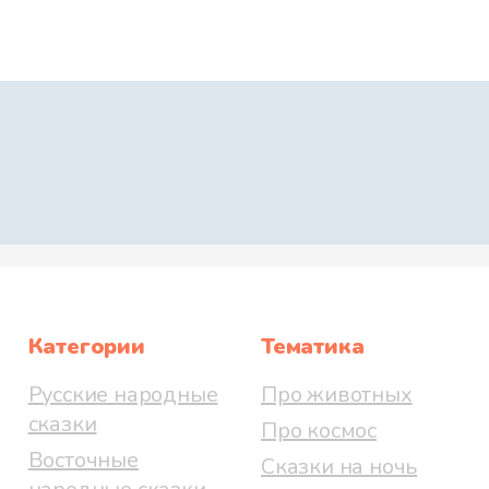
Категории
Тематика
Русские народные
Про животных
сказки
Про космос
Восточные
Сказки на ночь