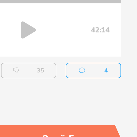
42:14
35
4