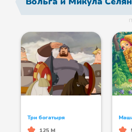
Вольга и Микула Селя
П
Три богатыря
Маша
125 М