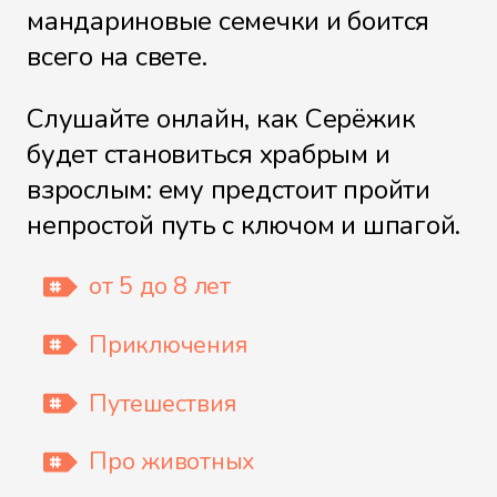
мандариновые семечки и боится
всего на свете.
В Королевском Дворце
Слушайте онлайн, как Серёжик
будет становиться храбрым и
взрослым: ему предстоит пройти
непростой путь с ключом и шпагой.
Праздник каждый день
от 5 до 8 лет
Приключения
Что задумала Королева
Путешествия
Про животных
Что самое главное?