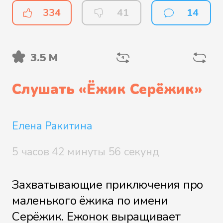
Визит Крота
334
41
14
3.5 М
Приют на Синей горе
Слушать «
Ёжик Серёжик
»
Страхи видимые и
невидимые
Елена Ракитина
5 часов 42 минуты 56 секунд
Бобрёнок
Захватывающие приключения про
маленького ёжика по имени
Серёжик. Ежонок выращивает
Пророчество Древней Книги