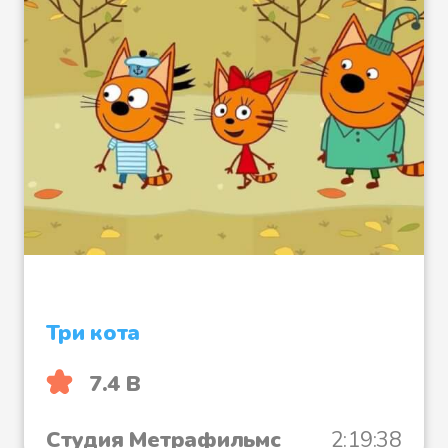
Фьоро и его осёл
В клетке
В папоротниковом лесу
Три кота
7.4 B
Побег
Студия Метрафильмс
2:19:38