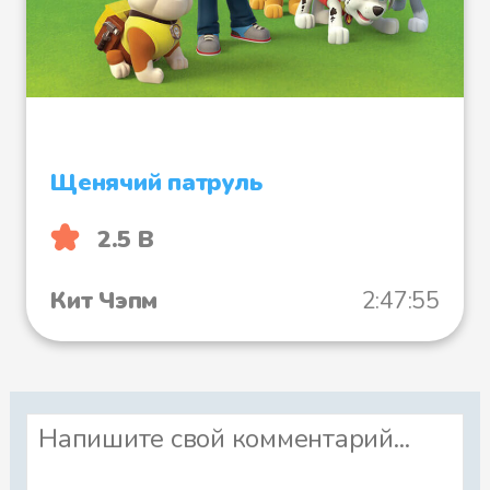
Вчера станет завтра
Запутанное прошлое
Щенячий патруль
2.5 B
Битва
Кит Чэпм
2:47:55
Подарок Солнца