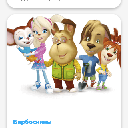
Гномы
Ёжик в сметане
Звёзды
Небо
Барбоскины